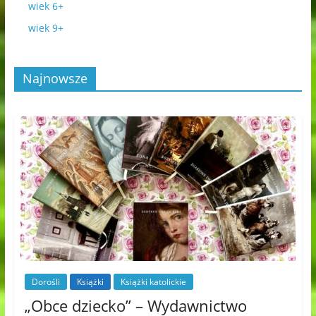
wiek 6+
wiek 9+
Najnowsze
Dorośli
Książki
Książki katolickie
„Obce dziecko” – Wydawnictwo