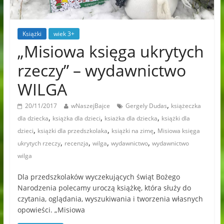
Książki
wiek 3+
„Misiowa księga ukrytych
rzeczy” – wydawnictwo
WILGA
,
20/11/2017
wNaszejBajce
Gergely Dudas
książeczka
,
,
,
dla dziecka
książka dla dzieci
ksiażka dla dziecka
książki dla
,
,
,
dzieci
książki dla przedszkolaka
książki na zimę
Misiowa księga
,
,
,
,
ukrytych rzeczy
recenzja
wilga
wydawnictwo
wydawnictwo
wilga
Dla przedszkolaków wyczekujących świąt Bożego
Narodzenia polecamy uroczą książkę, która służy do
czytania, oglądania, wyszukiwania i tworzenia własnych
opowieści. „Misiowa