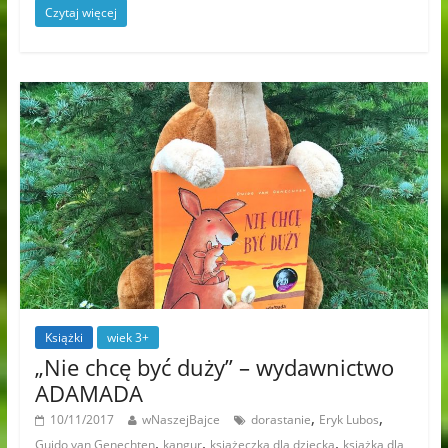
Czytaj więcej
Książki
wiek 3+
„Nie chcę być duży” – wydawnictwo
ADAMADA
,
,
10/11/2017
wNaszejBajce
dorastanie
Eryk Lubos
,
,
,
Guido van Genechten
kangur
książeczka dla dziecka
ksiażka dla