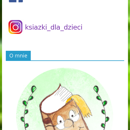
O mnie