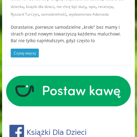
,
,
,
,
,
dziecka
książki dla dzieci
nie chcę być duży
opis
recenzja
,
,
Ryszard Turczyn
samodzielność
wydawnictwo Adamada
Dorastanie, pierwsze samodzielne „kroki” bez mamy i
strach przed nowym towarzyszą każdemu maluchowi.
Ba! nie tylko najmłodszym, gdyż często to
Czytaj więcej