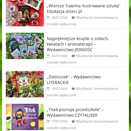
„Wiersze Tuwima ilustrowane sztuką”
Edukacja-dzieci.pl
Możliwość komentowania
28/07/2026
została wyłączona
Najpiękniejsze książki o ziołach,
kwiatach i aromaterapii –
Wydawnictwo JEDNOŚĆ
Możliwość komentowania
20/07/2026
została wyłączona
„Zielniczek” – Wydawnictwo
LITERACKIE
Możliwość komentowania
18/07/2026
została wyłączona
„Titek poznaje przedszkole” –
Wydawnictwo CZYTALISEK
Możliwość komentowania
17/07/2026
została wyłączona