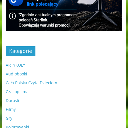
Kategorie
ARTYKUŁY
Audiobooki
Cała Polska Czyta Dzieciom
Czasopisma
Dorośli
Filmy
Gry
Kolorowanki