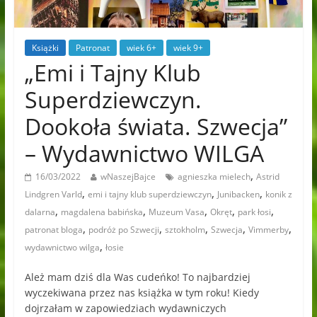
Książki
Patronat
wiek 6+
wiek 9+
„Emi i Tajny Klub
Superdziewczyn.
Dookoła świata. Szwecja”
– Wydawnictwo WILGA
,
16/03/2022
wNaszejBajce
agnieszka mielech
Astrid
,
,
,
Lindgren Varld
emi i tajny klub superdziewczyn
Junibacken
konik z
,
,
,
,
,
dalarna
magdalena babińska
Muzeum Vasa
Okręt
park łosi
,
,
,
,
,
patronat bloga
podróż po Szwecji
sztokholm
Szwecja
Vimmerby
,
wydawnictwo wilga
łosie
Ależ mam dziś dla Was cudeńko! To najbardziej
wyczekiwana przez nas książka w tym roku! Kiedy
dojrzałam w zapowiedziach wydawniczych