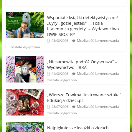
Wspaniałe książki detektywistyczne!
„Cyryl, gdzie jesteś?” i „Tosia
i tajemnica geodety” – Wydawnictwo
DWIE SIOSTRY
Możliwość komentowania
03/08/2026
została wyłączona
„Niesamowita podróż Odyseusza” –
Wydawnictwo LIBRA
Możliwość komentowania
01/08/2026
została wyłączona
„Wiersze Tuwima ilustrowane sztuką”
Edukacja-dzieci.pl
Możliwość komentowania
28/07/2026
została wyłączona
Najpiękniejsze książki o ziołach,