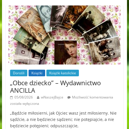
Dorośli
Książki
Książki katolickie
„Obce dziecko” – Wydawnictwo
ANCILLA
05/08/2026
wNaszejBajce
Możliwość komentowania
została wyłączona
„Bądźcie miłosierni, jak Ojciec wasz jest miłosierny. Nie
sądźcie, a nie będziecie sądzeni; nie potępiajcie, a nie
będziecie potępieni; odpuszczajcie,