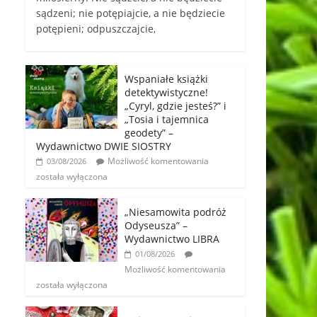
sądzeni; nie potępiajcie, a nie będziecie
potępieni; odpuszczajcie,
Wspaniałe książki
detektywistyczne!
„Cyryl, gdzie jesteś?” i
„Tosia i tajemnica
geodety” –
Wydawnictwo DWIE SIOSTRY
Możliwość komentowania
03/08/2026
została wyłączona
„Niesamowita podróż
Odyseusza” –
Wydawnictwo LIBRA
01/08/2026
Możliwość komentowania
została wyłączona