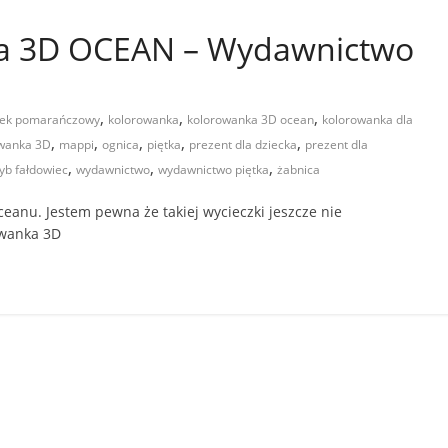
a 3D OCEAN – Wydawnictwo
,
,
,
nek pomarańczowy
kolorowanka
kolorowanka 3D ocean
kolorowanka dla
,
,
,
,
,
wanka 3D
mappi
ognica
piętka
prezent dla dziecka
prezent dla
,
,
,
yb fałdowiec
wydawnictwo
wydawnictwo piętka
żabnica
eanu. Jestem pewna że takiej wycieczki jeszcze nie
owanka 3D