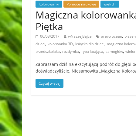
Kolorowanki
Pomoce naukowe
wiek 3+
Magiczna kolorowank
Piętka
,
06/03/2017
wNaszejBajce
arevo ocean
błaze
,
,
,
dzieci
kolorwanka 3D
książka dla dzieci
magiczna koloro
,
,
,
,
przedszkolaka
rozdymka
ryba latająca
samogłów
wielor
Zapraszam dziś na ekscytującą podróż do głębi oc
doświadczyliście. Niesamowita „Magiczna Kolor
Czytaj więcej