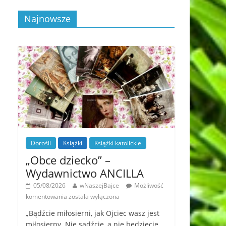
Najnowsze
Dorośli
Książki
Książki katolickie
„Obce dziecko” –
Wydawnictwo ANCILLA
05/08/2026
wNaszejBajce
Możliwość
komentowania
została wyłączona
„Bądźcie miłosierni, jak Ojciec wasz jest
miłosierny. Nie sądźcie, a nie będziecie