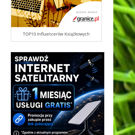
TOP10 Influencerów Książkowych