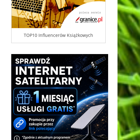
TOP10 Influencerów Książkowych