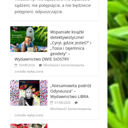
sądzeni; nie potępiajcie, a nie będziecie
potępieni; odpuszczajcie,
Wspaniałe książki
detektywistyczne!
„Cyryl, gdzie jesteś?” i
„Tosia i tajemnica
geodety” –
Wydawnictwo DWIE SIOSTRY
Możliwość komentowania
03/08/2026
została wyłączona
„Niesamowita podróż
Odyseusza” –
Wydawnictwo LIBRA
01/08/2026
Możliwość komentowania
została wyłączona