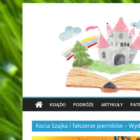
KSIĄŻKI
PODRÓŻE
ARTYKUŁY
PAT
Kocia Szajka i fałszerze pierników – 