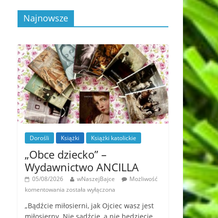
Najnowsze
Dorośli
Książki
Książki katolickie
„Obce dziecko” –
Wydawnictwo ANCILLA
05/08/2026
wNaszejBajce
Możliwość
komentowania
została wyłączona
„Bądźcie miłosierni, jak Ojciec wasz jest
miłosierny. Nie sądźcie, a nie będziecie