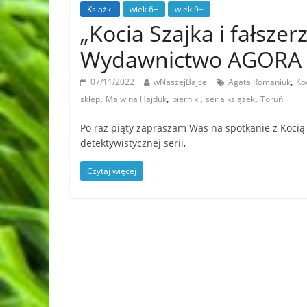
Książki
wiek 6+
wiek 9+
„Kocia Szajka i fałsze
Wydawnictwo AGORA 
,
07/11/2022
wNaszejBajce
Agata Romaniuk
Ko
,
,
,
,
sklep
Malwina Hajduk
pierniki
seria książek
Toruń
Po raz piąty zapraszam Was na spotkanie z Kocią
detektywistycznej serii,
Czytaj więcej