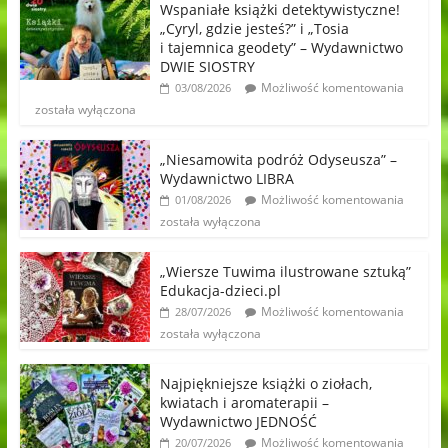
Wspaniałe książki detektywistyczne!
„Cyryl, gdzie jesteś?” i „Tosia
i tajemnica geodety” – Wydawnictwo
DWIE SIOSTRY
Możliwość komentowania
03/08/2026
została wyłączona
„Niesamowita podróż Odyseusza” –
Wydawnictwo LIBRA
Możliwość komentowania
01/08/2026
została wyłączona
„Wiersze Tuwima ilustrowane sztuką”
Edukacja-dzieci.pl
Możliwość komentowania
28/07/2026
została wyłączona
Najpiękniejsze książki o ziołach,
kwiatach i aromaterapii –
Wydawnictwo JEDNOŚĆ
Możliwość komentowania
20/07/2026