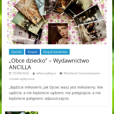
Dorośli
Książki
Książki katolickie
„Obce dziecko” – Wydawnictwo
ANCILLA
05/08/2026
wNaszejBajce
Możliwość komentowania
została wyłączona
„Bądźcie miłosierni, jak Ojciec wasz jest miłosierny. Nie
sądźcie, a nie będziecie sądzeni; nie potępiajcie, a nie
będziecie potępieni; odpuszczajcie,