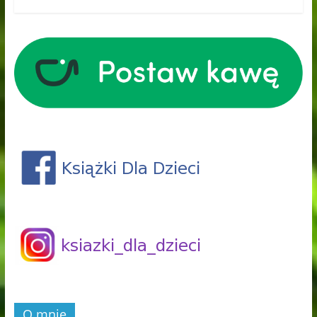
O mnie