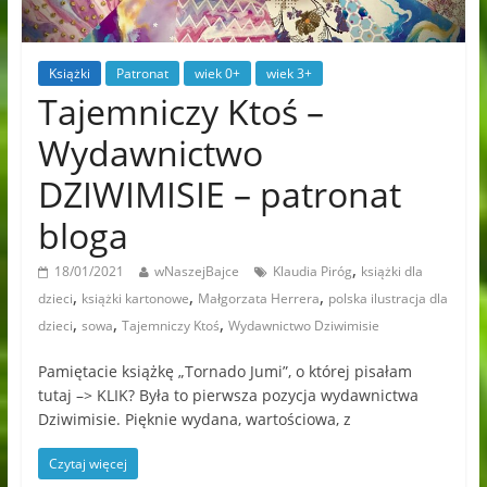
Książki
Patronat
wiek 0+
wiek 3+
Tajemniczy Ktoś –
Wydawnictwo
DZIWIMISIE – patronat
bloga
,
18/01/2021
wNaszejBajce
Klaudia Piróg
książki dla
,
,
,
dzieci
książki kartonowe
Małgorzata Herrera
polska ilustracja dla
,
,
,
dzieci
sowa
Tajemniczy Ktoś
Wydawnictwo Dziwimisie
Pamiętacie książkę „Tornado Jumi”, o której pisałam
tutaj –> KLIK? Była to pierwsza pozycja wydawnictwa
Dziwimisie. Pięknie wydana, wartościowa, z
Czytaj więcej