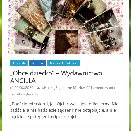
Dorośli
Książki
Książki katolickie
„Obce dziecko” – Wydawnictwo
ANCILLA
05/08/2026
wNaszejBajce
Możliwość komentowania
została wyłączona
„Bądźcie miłosierni, jak Ojciec wasz jest miłosierny. Nie
sądźcie, a nie będziecie sądzeni; nie potępiajcie, a nie
będziecie potępieni; odpuszczajcie,