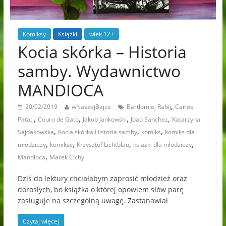
Komiksy
Książki
wiek 12+
Kocia skórka – Historia
samby. Wydawnictwo
MANDIOCA
,
20/02/2019
wNaszejBajce
Bartłomiej Rabij
Carlos
,
,
,
,
Patati
Couro de Gato
Jakub Jankowski
Joao Sanchez
Katarzyna
,
,
,
Sajdakowska
Kocia skórka Historia samby
komiks
komiks dla
,
,
,
,
młodziezy
komiksy
Krzysztof Lichtblau
książki dla młodzieży
,
Mandioca
Marek Cichy
Dziś do lektury chciałabym zaprosić młodzież oraz
dorosłych, bo książka o której opowiem słów parę
zasługuje na szczególną uwagę. Zastanawiał
Czytaj więcej