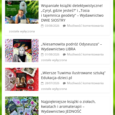
Wspaniałe książki detektywistyczne!
„Cyryl, gdzie jesteś?” i „Tosia
i tajemnica geodety” – Wydawnictwo
DWIE SIOSTRY
Możliwość komentowania
03/08/2026
została wyłączona
„Niesamowita podróż Odyseusza” –
Wydawnictwo LIBRA
Możliwość komentowania
01/08/2026
została wyłączona
„Wiersze Tuwima ilustrowane sztuką”
Edukacja-dzieci.pl
Możliwość komentowania
28/07/2026
została wyłączona
Najpiękniejsze książki o ziołach,
kwiatach i aromaterapii –
Wydawnictwo JEDNOŚĆ