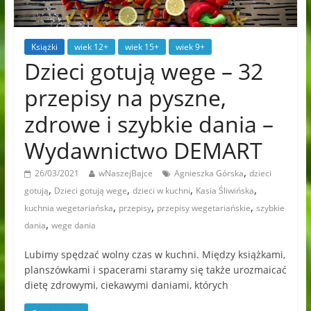
Książki
wiek 12+
wiek 15+
wiek 9+
Dzieci gotują wege – 32
przepisy na pyszne,
zdrowe i szybkie dania –
Wydawnictwo DEMART
,
26/03/2021
wNaszejBajce
Agnieszka Górska
dzieci
,
,
,
,
gotują
Dzieci gotują wege
dzieci w kuchni
Kasia Śliwińska
,
,
,
kuchnia wegetariańska
przepisy
przepisy wegetariańskie
szybkie
,
dania
wege dania
Lubimy spędzać wolny czas w kuchni. Między książkami,
planszówkami i spacerami staramy się także urozmaicać
dietę zdrowymi, ciekawymi daniami, których