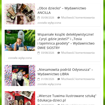
„Obce dziecko” – Wydawnictwo
ANCILLA
Możliwość komentowania
05/08/2026
została wyłączona
Wspaniałe książki detektywistyczne!
„Cyryl, gdzie jesteś?” i „Tosia
i tajemnica geodety” – Wydawnictwo
DWIE SIOSTRY
Możliwość komentowania
03/08/2026
została wyłączona
„Niesamowita podróż Odyseusza” –
Wydawnictwo LIBRA
Możliwość komentowania
01/08/2026
została wyłączona
„Wiersze Tuwima ilustrowane sztuką”
Edukacja-dzieci.pl