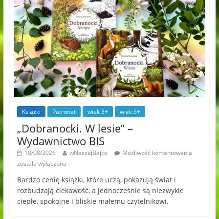
Książki
Patronat
wiek 3+
wiek 6+
„Dobranocki. W lesie” –
Wydawnictwo BIS
10/08/2026
wNaszejBajce
Możliwość komentowania
została wyłączona
Bardzo cenię książki, które uczą, pokazują świat i
rozbudzają ciekawość, a jednocześnie są niezwykle
ciepłe, spokojne i bliskie małemu czytelnikowi.