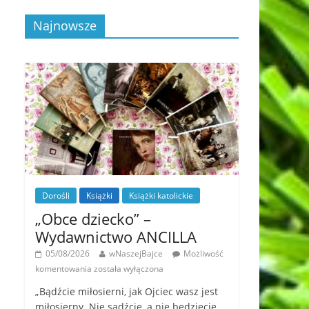
Najnowsze
Dorośli
Książki
Książki katolickie
„Obce dziecko” –
Wydawnictwo ANCILLA
05/08/2026
wNaszejBajce
Możliwość
komentowania
została wyłączona
„Bądźcie miłosierni, jak Ojciec wasz jest
miłosierny. Nie sądźcie, a nie będziecie