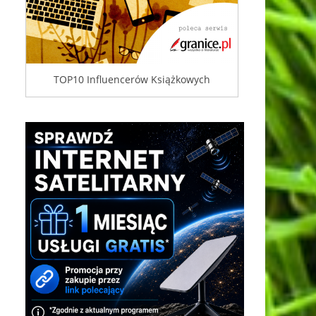
TOP10 Influencerów Książkowych