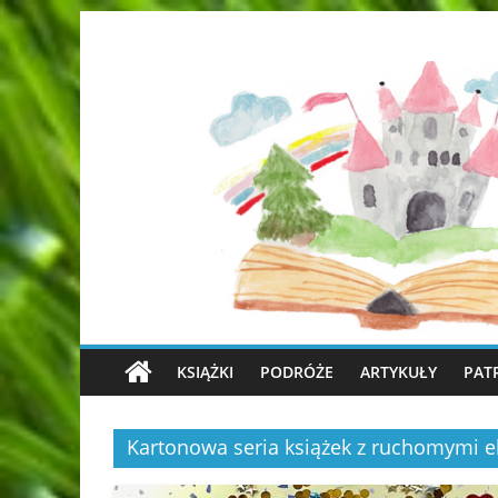
KSIĄŻKI
PODRÓŻE
ARTYKUŁY
PAT
Kartonowa seria książek z ruchomymi