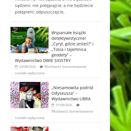
sądzeni; nie potępiajcie, a nie będziecie
potępieni; odpuszczajcie,
Wspaniałe książki
detektywistyczne!
„Cyryl, gdzie jesteś?” i
„Tosia i tajemnica
geodety” –
Wydawnictwo DWIE SIOSTRY
Możliwość komentowania
03/08/2026
została wyłączona
„Niesamowita podróż
Odyseusza” –
Wydawnictwo LIBRA
01/08/2026
Możliwość komentowania
została wyłączona