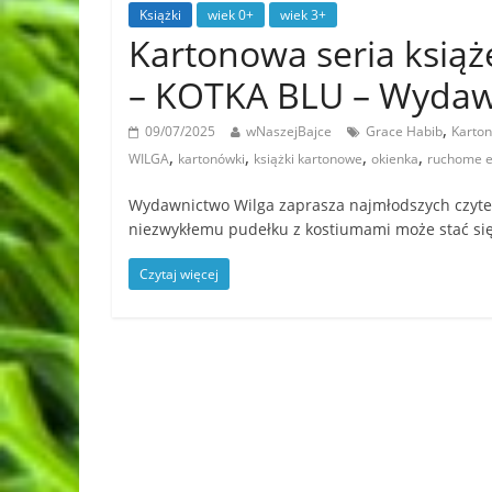
Książki
wiek 0+
wiek 3+
Kartonowa seria ksią
– KOTKA BLU – Wyda
,
09/07/2025
wNaszejBajce
Grace Habib
Karton
,
,
,
,
WILGA
kartonówki
książki kartonowe
okienka
ruchome 
Wydawnictwo Wilga zaprasza najmłodszych czyteln
niezwykłemu pudełku z kostiumami może stać si
Czytaj więcej