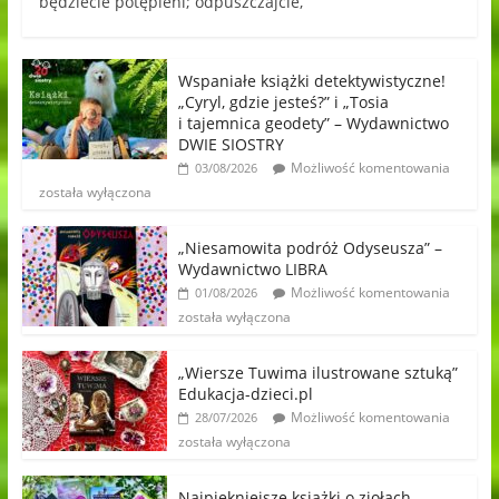
będziecie potępieni; odpuszczajcie,
Wspaniałe książki detektywistyczne!
„Cyryl, gdzie jesteś?” i „Tosia
i tajemnica geodety” – Wydawnictwo
DWIE SIOSTRY
Możliwość komentowania
03/08/2026
została wyłączona
„Niesamowita podróż Odyseusza” –
Wydawnictwo LIBRA
Możliwość komentowania
01/08/2026
została wyłączona
„Wiersze Tuwima ilustrowane sztuką”
Edukacja-dzieci.pl
Możliwość komentowania
28/07/2026
została wyłączona
Najpiękniejsze książki o ziołach,