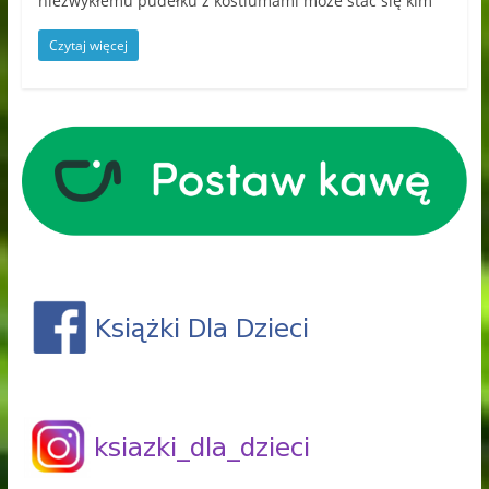
niezwykłemu pudełku z kostiumami może stać się kim
Czytaj więcej