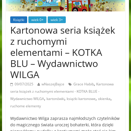
Książki
wiek 0+
wiek 3+
Kartonowa seria książek
z ruchomymi
elementami – KOTKA
BLU – Wydawnictwo
WILGA
,
09/07/2025
wNaszejBajce
Grace Habib
Kartonowa
seria książek z ruchomymi elementami - KOTKA BLUE -
,
,
,
,
Wydawnictwo WILGA
kartonówki
książki kartonowe
okienka
ruchome elementy
Wydawnictwo Wilga zaprasza najmłodszych czytelników
do magicznego świata uroczej bohaterki, która dzięki