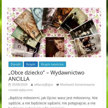
Dorośli
Książki
Książki katolickie
„Obce dziecko” – Wydawnictwo
ANCILLA
05/08/2026
wNaszejBajce
Możliwość komentowania
została wyłączona
„Bądźcie miłosierni, jak Ojciec wasz jest miłosierny. Nie
sądźcie, a nie będziecie sądzeni; nie potępiajcie, a nie