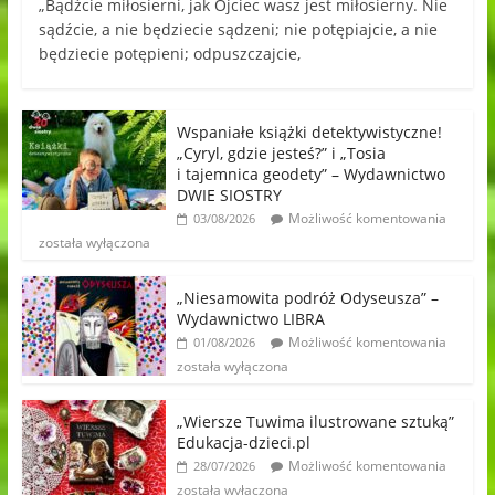
„Bądźcie miłosierni, jak Ojciec wasz jest miłosierny. Nie
sądźcie, a nie będziecie sądzeni; nie potępiajcie, a nie
będziecie potępieni; odpuszczajcie,
Wspaniałe książki detektywistyczne!
„Cyryl, gdzie jesteś?” i „Tosia
i tajemnica geodety” – Wydawnictwo
DWIE SIOSTRY
Możliwość komentowania
03/08/2026
została wyłączona
„Niesamowita podróż Odyseusza” –
Wydawnictwo LIBRA
Możliwość komentowania
01/08/2026
została wyłączona
„Wiersze Tuwima ilustrowane sztuką”
Edukacja-dzieci.pl
Możliwość komentowania
28/07/2026
została wyłączona