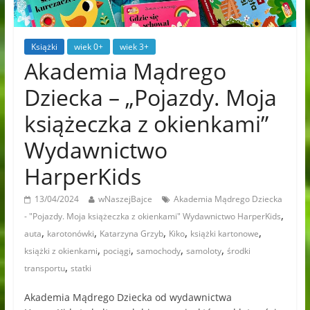
Książki
wiek 0+
wiek 3+
Akademia Mądrego
Dziecka – „Pojazdy. Moja
książeczka z okienkami”
Wydawnictwo
HarperKids
13/04/2024
wNaszejBajce
Akademia Mądrego Dziecka
,
- "Pojazdy. Moja książeczka z okienkami" Wydawnictwo HarperKids
,
,
,
,
,
auta
karotonówki
Katarzyna Grzyb
Kiko
książki kartonowe
,
,
,
,
książki z okienkami
pociągi
samochody
samoloty
środki
,
transportu
statki
Akademia Mądrego Dziecka od wydawnictwa