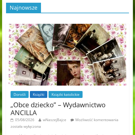
Najnowsze
Dorośli
Książki
Książki katolickie
„Obce dziecko” – Wydawnictwo
ANCILLA
05/08/2026
wNaszejBajce
Możliwość komentowania
została wyłączona