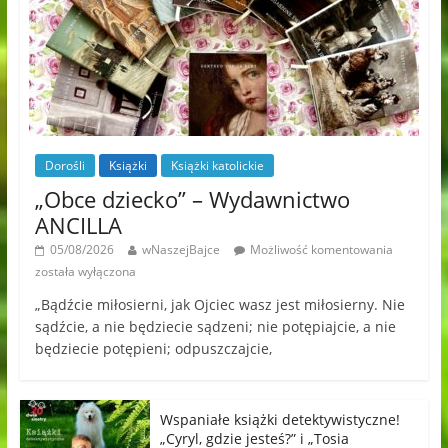
Dorośli
Książki
Książki katolickie
„Obce dziecko” – Wydawnictwo
ANCILLA
05/08/2026
wNaszejBajce
Możliwość komentowania
została wyłączona
„Bądźcie miłosierni, jak Ojciec wasz jest miłosierny. Nie
sądźcie, a nie będziecie sądzeni; nie potępiajcie, a nie
będziecie potępieni; odpuszczajcie,
Wspaniałe książki detektywistyczne!
„Cyryl, gdzie jesteś?” i „Tosia