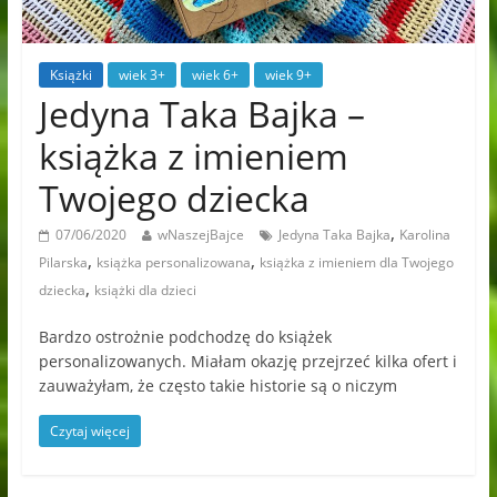
Książki
wiek 3+
wiek 6+
wiek 9+
Jedyna Taka Bajka –
książka z imieniem
Twojego dziecka
,
07/06/2020
wNaszejBajce
Jedyna Taka Bajka
Karolina
,
,
Pilarska
książka personalizowana
książka z imieniem dla Twojego
,
dziecka
książki dla dzieci
Bardzo ostrożnie podchodzę do książek
personalizowanych. Miałam okazję przejrzeć kilka ofert i
zauważyłam, że często takie historie są o niczym
Czytaj więcej