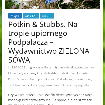
Książki
wiek 12+
wiek 9+
Potkin & Stubbs. Na
tropie upiornego
Podpalacza –
Wydawnictwo ZIELONA
SOWA
,
12/04/2021
wNaszejBajce
biuro detektywistyczne
Karl
,
,
,
,
Mountford
kryminał
książki dla dzieci
książki dla młodzieży
,
,
Potkin & Stubbs. Na tropie upiornego Podpalacza
przestępstwo
,
,
,
śledztwo
Sophie Green
wydawnictwo zielona sowa
zagadka
Czy Wasze dzieci lubią książki detektywistyczne? Moje
kochają! Przeczytaliśmy ich już sporo, ale na szczęście