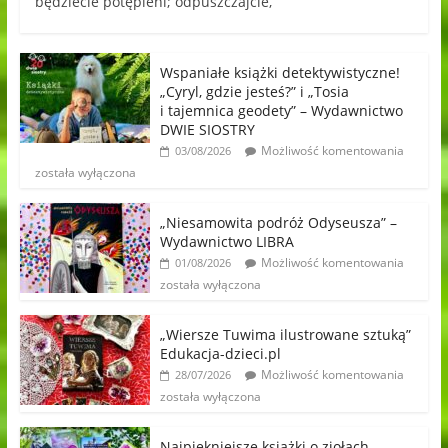
będziecie potępieni; odpuszczajcie,
Wspaniałe książki detektywistyczne!
„Cyryl, gdzie jesteś?” i „Tosia
i tajemnica geodety” – Wydawnictwo
DWIE SIOSTRY
Możliwość komentowania
03/08/2026
została wyłączona
„Niesamowita podróż Odyseusza” –
Wydawnictwo LIBRA
Możliwość komentowania
01/08/2026
została wyłączona
„Wiersze Tuwima ilustrowane sztuką”
Edukacja-dzieci.pl
Możliwość komentowania
28/07/2026
została wyłączona
Najpiękniejsze książki o ziołach,