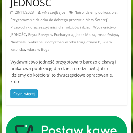
JEDNOŚĆ
28/11/2023
wNaszejBajce
"Jutro idziemy do kościoła.
Przygotowanie dziecka do dobrego przeżycia Mszy Świętej" -
Przewodnik oraz zeszyt misji dla rodziców i dzieci. Wydawnictwo
,
,
,
,
,
JEDNOŚĆ
Edyta Borzych
Eucharystia
Jacek Molka
msza święta
,
Niedziele i wybrane uroczystości w roku liturgicznym B
wiara
,
katolicka
wiara w Boga
Wydawnictwo Jedność przygotowało bardzo ciekawą i
unikatową publikację dla dzieci i rodziców! „Jutro
idziemy do kościoła” to dwuczęściowe opracowanie,
które
Czytaj więcej