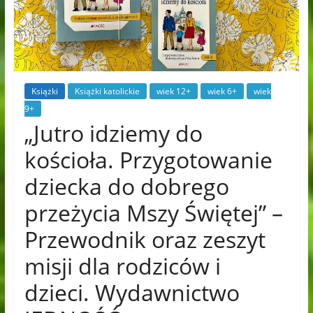
Książki
Książki katolickie
wiek 12+
wiek 6+
wiek
9+
„Jutro idziemy do
kościoła. Przygotowanie
dziecka do dobrego
przeżycia Mszy Świętej” –
Przewodnik oraz zeszyt
misji dla rodziców i
dzieci. Wydawnictwo