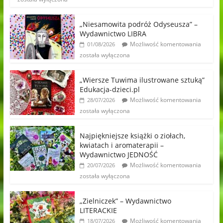
„Niesamowita podróż Odyseusza” –
Wydawnictwo LIBRA
Możliwość komentowania
01/08/2026
została wyłączona
„Wiersze Tuwima ilustrowane sztuką”
Edukacja-dzieci.pl
Możliwość komentowania
28/07/2026
została wyłączona
Najpiękniejsze książki o ziołach,
kwiatach i aromaterapii –
Wydawnictwo JEDNOŚĆ
Możliwość komentowania
20/07/2026
została wyłączona
„Zielniczek” – Wydawnictwo
LITERACKIE
Możliwość komentowania
18/07/2026