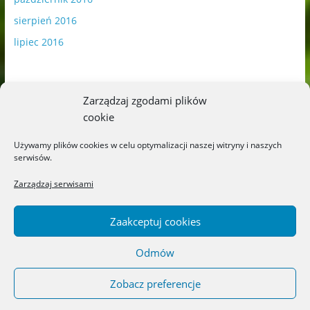
sierpień 2016
lipiec 2016
Zarządzaj zgodami plików
cookie
Publikowane materiały zawierają płatną promocję.
Używamy plików cookies w celu optymalizacji naszej witryny i naszych
serwisów.
Polityka plików cookies
-
Polityka prywatności
Zarządzaj serwisami
Zaakceptuj cookies
Odmów
Copyright © 2026
Blog o książkach dla dzieci i młodzieży –
recenzje i rekomendacje
. All rights reserved.
Zobacz preferencje
Theme: ColorMag by
ThemeGrill
. Powered by
WordPress
.