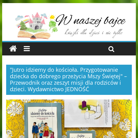
"Jutro idziemy do kościoła. Przygotowanie
dziecka do dobrego przeżycia Mszy Świętej" –
Przewodnik oraz zeszyt misji dla rodziców i
dzieci. Wydawnictwo JEDNOŚĆ