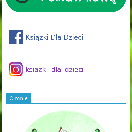
O mnie