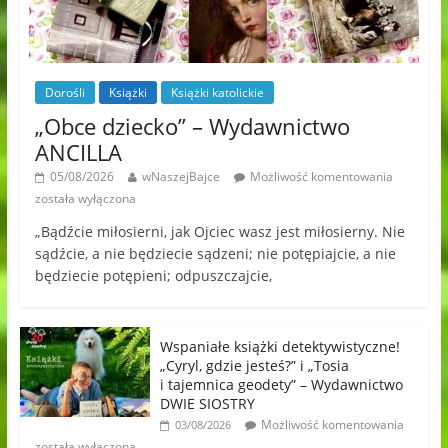
Dorośli
Książki
Książki katolickie
„Obce dziecko” – Wydawnictwo
ANCILLA
05/08/2026
wNaszejBajce
Możliwość komentowania
została wyłączona
„Bądźcie miłosierni, jak Ojciec wasz jest miłosierny. Nie
sądźcie, a nie będziecie sądzeni; nie potępiajcie, a nie
będziecie potępieni; odpuszczajcie,
Wspaniałe książki detektywistyczne!
„Cyryl, gdzie jesteś?” i „Tosia
i tajemnica geodety” – Wydawnictwo
DWIE SIOSTRY
Możliwość komentowania
03/08/2026
została wyłączona