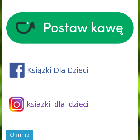
O mnie