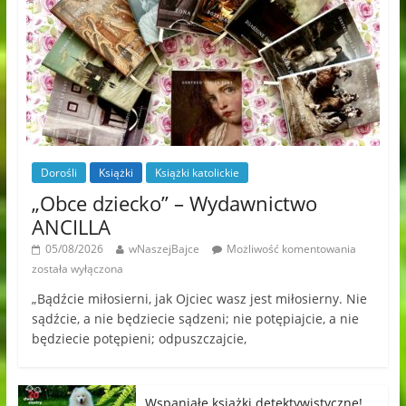
Dorośli
Książki
Książki katolickie
„Obce dziecko” – Wydawnictwo
ANCILLA
05/08/2026
wNaszejBajce
Możliwość komentowania
została wyłączona
„Bądźcie miłosierni, jak Ojciec wasz jest miłosierny. Nie
sądźcie, a nie będziecie sądzeni; nie potępiajcie, a nie
będziecie potępieni; odpuszczajcie,
Wspaniałe książki detektywistyczne!