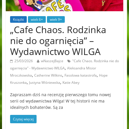
Książki
wiek 6+
wiek 9+
„Cafe Chaos. Rodzinka
nie do ogarnięcia” –
Wydawnictwo WILGA
25/03/2026
wNaszejBajce
"Cafe Chaos. Rodzinka nie do
,
ogarnięcia" - Wydawnictwo WILGA
Aleksandra Misior
,
,
,
Mroczkowska
Catherine Wilkins
Fasolowa katastrofa
Hope
,
,
Kruszonka
Justyna Wiśniewska
Katie Abey
Zapraszam dziś na recenzję pierwszego tomu nowej
serii od wydawnictwa Wilga! W tej historii nie ma
idealnych bohaterów. Są za
Czytaj więcej