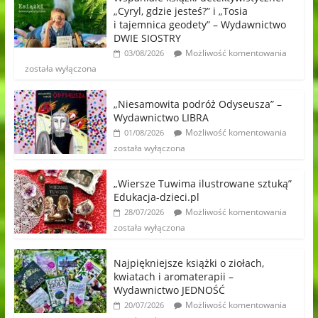
„Cyryl, gdzie jesteś?” i „Tosia
i tajemnica geodety” – Wydawnictwo
DWIE SIOSTRY
Możliwość komentowania
03/08/2026
została wyłączona
„Niesamowita podróż Odyseusza” –
Wydawnictwo LIBRA
Możliwość komentowania
01/08/2026
została wyłączona
„Wiersze Tuwima ilustrowane sztuką”
Edukacja-dzieci.pl
Możliwość komentowania
28/07/2026
została wyłączona
Najpiękniejsze książki o ziołach,
kwiatach i aromaterapii –
Wydawnictwo JEDNOŚĆ
Możliwość komentowania
20/07/2026