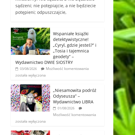
sądzeni; nie potępiajcie, a nie będziecie
potępieni; odpuszczajcie,
Wspaniałe książki
detektywistyczne!
„Cyryl, gdzie jesteś?” i
„Tosia i tajemnica
geodety” –
Wydawnictwo DWIE SIOSTRY
Możliwość komentowania
03/08/2026
została wyłączona
„Niesamowita podróż
Odyseusza” –
Wydawnictwo LIBRA
01/08/2026
Możliwość komentowania
została wyłączona