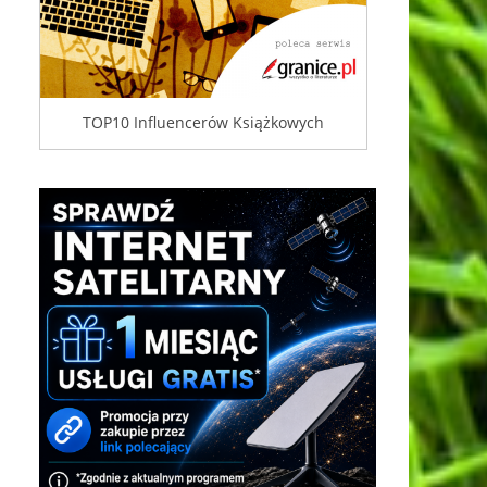
TOP10 Influencerów Książkowych