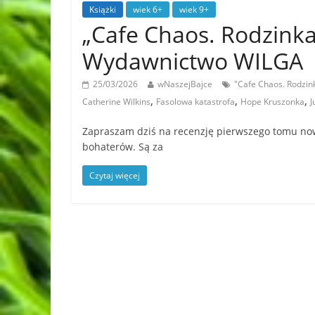
Książki
wiek 6+
wiek 9+
„Cafe Chaos. Rodzinka
Wydawnictwo WILGA
25/03/2026
wNaszejBajce
"Cafe Chaos. Rodzin
,
,
,
Catherine Wilkins
Fasolowa katastrofa
Hope Kruszonka
J
Zapraszam dziś na recenzję pierwszego tomu nowe
bohaterów. Są za
Czytaj więcej