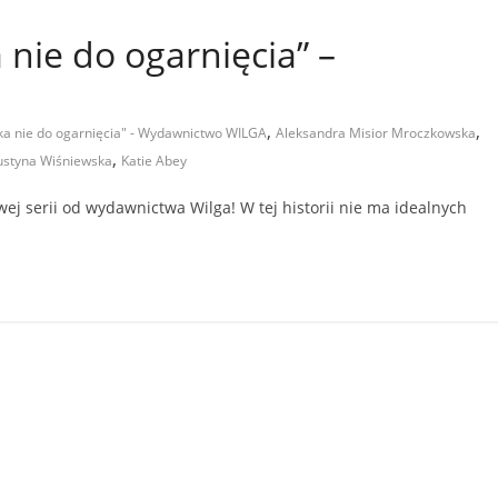
 nie do ogarnięcia” –
,
,
ka nie do ogarnięcia" - Wydawnictwo WILGA
Aleksandra Misior Mroczkowska
,
ustyna Wiśniewska
Katie Abey
j serii od wydawnictwa Wilga! W tej historii nie ma idealnych