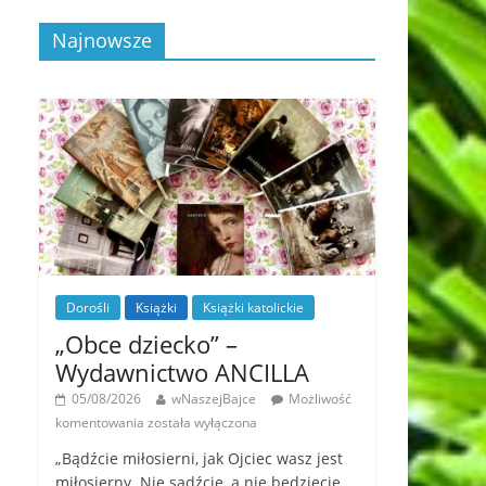
Najnowsze
Dorośli
Książki
Książki katolickie
„Obce dziecko” –
Wydawnictwo ANCILLA
05/08/2026
wNaszejBajce
Możliwość
komentowania
została wyłączona
„Bądźcie miłosierni, jak Ojciec wasz jest
miłosierny. Nie sądźcie, a nie będziecie