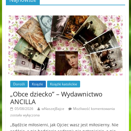
Dorośli
Książki
Książki katolickie
„Obce dziecko” – Wydawnictwo
ANCILLA
05/08/2026
wNaszejBajce
Możliwość komentowania
została wyłączona
„Bądźcie miłosierni, jak Ojciec wasz jest miłosierny. Nie