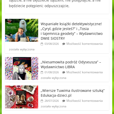
sądźcie, a nie będziecie sądzeni; nie potępiajcie, a nie
będziecie potępieni; odpuszczajcie,
Wspaniałe książki detektywistyczne!
„Cyryl, gdzie jesteś?” i „Tosia
i tajemnica geodety” – Wydawnictwo
DWIE SIOSTRY
Możliwość komentowania
03/08/2026
została wyłączona
„Niesamowita podróż Odyseusza” –
Wydawnictwo LIBRA
Możliwość komentowania
01/08/2026
została wyłączona
„Wiersze Tuwima ilustrowane sztuką”
Edukacja-dzieci.pl
Możliwość komentowania
28/07/2026
została wyłączona