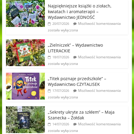
Najpiękniejsze książki o ziołach,
kwiatach i aromaterapii –
Wydawnictwo JEDNOŚĆ
Możliwość komentowania
20/07/2026
została wyłączona
„Zielniczek” – Wydawnictwo
LITERACKIE
Możliwość komentowania
18/07/2026
została wyłączona
„Titek poznaje przedszkole” –
Wydawnictwo CZYTALISEK
Możliwość komentowania
17/07/2026
została wyłączona
„Sekrety ukryte za szkłem” – Maja
Szanecka – Żołdak
Możliwość komentowania
14/07/2026
została wyłączona