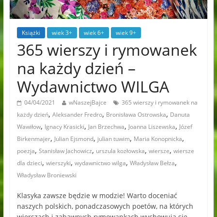
Książki
wiek 3+
wiek 6+
wiek 9+
365 wierszy i rymowanek
na każdy dzień –
Wydawnictwo WILGA
04/04/2021
wNaszejBajce
365 wierszy i rymowanek na
,
,
,
każdy dzień
Aleksander Fredro
Bronisława Ostrowska
Danuta
,
,
,
,
Wawiłow
Ignacy Krasicki
Jan Brzechwa
Joanna Liszewska
Józef
,
,
,
,
Birkenmajer
Julian Ejsmond
julian tuwim
Maria Konopnicka
,
,
,
,
poezja
Stanisław Jachowicz
urszula kozłowska
wiersze
wiersze
,
,
,
,
dla dzieci
wierszyki
wydawnictwo wilga
Władysław Bełza
Władysław Broniewski
Klasyka zawsze będzie w modzie! Warto doceniać
naszych polskich, ponadczasowych poetów, na których
wierszach i zabawnych rymowankach wychowują się