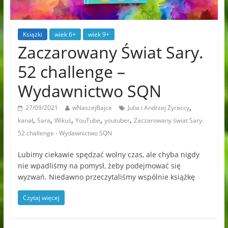
Książki
wiek 6+
wiek 9+
Zaczarowany Świat Sary.
52 challenge –
Wydawnictwo SQN
,
27/09/2021
wNaszejBajce
Julia i Andrzej Żyraccy
,
,
,
,
,
kanał
Sara
Wikuś
YouTube
youtuber
Zaczarowany świat Sary.
52 challenge - Wydawnictwo SQN
Lubimy ciekawie spędzać wolny czas, ale chyba nigdy
nie wpadliśmy na pomysł, żeby podejmować się
wyzwań. Niedawno przeczytaliśmy wspólnie książkę
Czytaj więcej