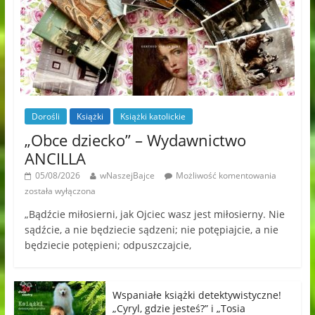
Dorośli
Książki
Książki katolickie
„Obce dziecko” – Wydawnictwo
ANCILLA
05/08/2026
wNaszejBajce
Możliwość komentowania
została wyłączona
„Bądźcie miłosierni, jak Ojciec wasz jest miłosierny. Nie
sądźcie, a nie będziecie sądzeni; nie potępiajcie, a nie
będziecie potępieni; odpuszczajcie,
Wspaniałe książki detektywistyczne!
„Cyryl, gdzie jesteś?” i „Tosia