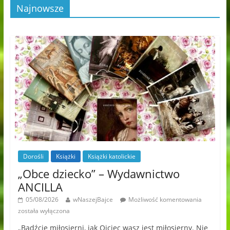
Najnowsze
Dorośli
Książki
Książki katolickie
„Obce dziecko” – Wydawnictwo
ANCILLA
05/08/2026
wNaszejBajce
Możliwość komentowania
została wyłączona
„Bądźcie miłosierni, jak Ojciec wasz jest miłosierny. Nie