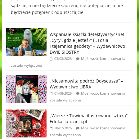
sądźcie, a nie będziecie sądzeni; nie potępiajcie, a nie
będziecie potępieni; odpuszczajcie,
Wspaniałe książki detektywistyczne!
„Cyryl, gdzie jesteś?” i „Tosia
i tajemnica geodety” – Wydawnictwo
DWIE SIOSTRY
Możliwość komentowania
03/08/2026
została wyłączona
„Niesamowita podróż Odyseusza” –
Wydawnictwo LIBRA
Możliwość komentowania
01/08/2026
została wyłączona
„Wiersze Tuwima ilustrowane sztuką”
Edukacja-dzieci.pl
Możliwość komentowania
28/07/2026
została wyłączona