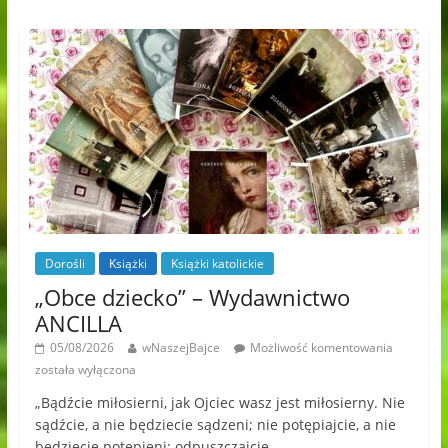
Dorośli
Książki
Książki katolickie
„Obce dziecko” – Wydawnictwo
ANCILLA
05/08/2026
wNaszejBajce
Możliwość komentowania
została wyłączona
„Bądźcie miłosierni, jak Ojciec wasz jest miłosierny. Nie
sądźcie, a nie będziecie sądzeni; nie potępiajcie, a nie
będziecie potępieni; odpuszczajcie,