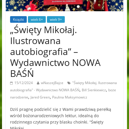
Książki
wiek 6+
wiek 9+
„Święty Mikołaj.
Ilustrowana
autobiografia” –
Wydawnictwo NOWA
BAŚŃ
15/12/2024
wNaszejBajce
"Święty Mikołaj. Ilustrowana
,
,
autobiografia" - Wydawnictwo NOWA BAŚŃ
Bill Sienkiewicz
boże
,
,
narodzenie
Jared Green
Paulina Maksymowicz
Dziś pragnę podzielić się z Wami prawdziwą perełką
wśród bożonarodzeniowych lektur, idealną do
rodzinnego czytania przy blasku choinki. “Święty
Mikołaj.