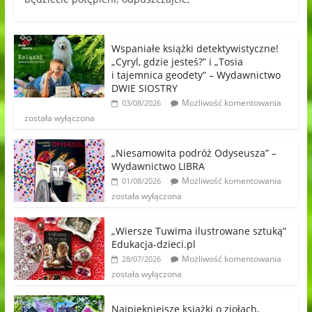
Wspaniałe książki detektywistyczne!
„Cyryl, gdzie jesteś?” i „Tosia
i tajemnica geodety” – Wydawnictwo
DWIE SIOSTRY
Możliwość komentowania
03/08/2026
została wyłączona
„Niesamowita podróż Odyseusza” –
Wydawnictwo LIBRA
Możliwość komentowania
01/08/2026
została wyłączona
„Wiersze Tuwima ilustrowane sztuką”
Edukacja-dzieci.pl
Możliwość komentowania
28/07/2026
została wyłączona
Najpiękniejsze książki o ziołach,