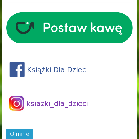
O mnie