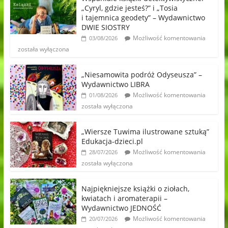
„Cyryl, gdzie jesteś?” i „Tosia
i tajemnica geodety” – Wydawnictwo
DWIE SIOSTRY
Możliwość komentowania
03/08/2026
została wyłączona
„Niesamowita podróż Odyseusza” –
Wydawnictwo LIBRA
Możliwość komentowania
01/08/2026
została wyłączona
„Wiersze Tuwima ilustrowane sztuką”
Edukacja-dzieci.pl
Możliwość komentowania
28/07/2026
została wyłączona
Najpiękniejsze książki o ziołach,
kwiatach i aromaterapii –
Wydawnictwo JEDNOŚĆ
Możliwość komentowania
20/07/2026