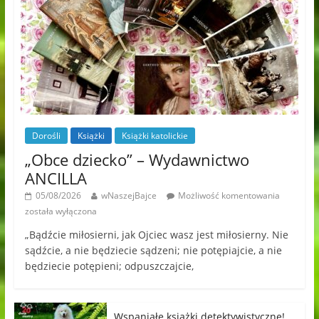
Dorośli
Książki
Książki katolickie
„Obce dziecko” – Wydawnictwo
ANCILLA
05/08/2026
wNaszejBajce
Możliwość komentowania
została wyłączona
„Bądźcie miłosierni, jak Ojciec wasz jest miłosierny. Nie
sądźcie, a nie będziecie sądzeni; nie potępiajcie, a nie
będziecie potępieni; odpuszczajcie,
Wspaniałe książki detektywistyczne!