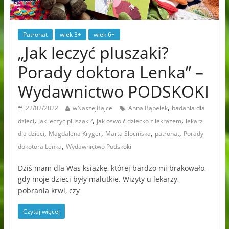
Patronat
wiek 3+
wiek 6+
„Jak leczyć pluszaki?
Porady doktora Lenka” –
Wydawnictwo PODSKOKI
,
22/02/2022
wNaszejBajce
Anna Bąbelek
badania dla
,
,
,
dzieci
Jak leczyć pluszaki?
jak oswoić dziecko z lekrazem
lekarz
,
,
,
,
dla dzieci
Magdalena Kryger
Marta Słocińska
patronat
Porady
,
dokotora Lenka
Wydawnictwo Podskoki
Dziś mam dla Was książkę, której bardzo mi brakowało,
gdy moje dzieci były malutkie. Wizyty u lekarzy,
pobrania krwi, czy
Czytaj więcej