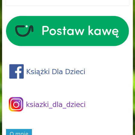
O mnie