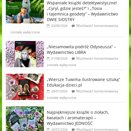
Wspaniałe książki detektywistyczne!
„Cyryl, gdzie jesteś?” i „Tosia
i tajemnica geodety” – Wydawnictwo
DWIE SIOSTRY
Możliwość komentowania
03/08/2026
została wyłączona
„Niesamowita podróż Odyseusza” –
Wydawnictwo LIBRA
Możliwość komentowania
01/08/2026
została wyłączona
„Wiersze Tuwima ilustrowane sztuką”
Edukacja-dzieci.pl
Możliwość komentowania
28/07/2026
została wyłączona
Najpiękniejsze książki o ziołach,
kwiatach i aromaterapii –
Wydawnictwo JEDNOŚĆ
Możliwość komentowania
20/07/2026