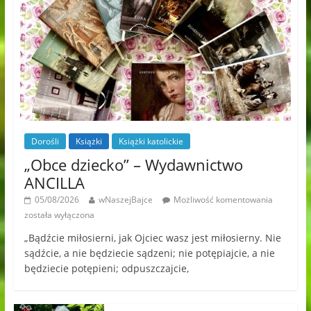
Dorośli
Książki
Książki katolickie
„Obce dziecko” – Wydawnictwo
ANCILLA
05/08/2026
wNaszejBajce
Możliwość komentowania
została wyłączona
„Bądźcie miłosierni, jak Ojciec wasz jest miłosierny. Nie
sądźcie, a nie będziecie sądzeni; nie potępiajcie, a nie
będziecie potępieni; odpuszczajcie,