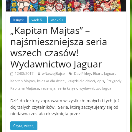
Książki
wiek 6+
wiek 9+
„Kapitan Majtas” –
najśmieszniejsza seria
wszech czasów!
Wydawnictwo Jaguar
,
,
,
12/08/2017
wNaszejBajce
Dav Pikley
Ekart
Jaguar
,
,
,
,
Kapitan Majtas
książka dla dzieci
książki dla dzieci
opis
Przygody
,
,
,
Kapitana Majtasa
recenzja
seria ksiąek
wydawnictwo Jaguar
Dziś do lektury zapraszam wszystkich: małych i tych już
dojrzałych czytelników. Seria, którą zaczytujemy się od
niedawna została okrzyknięta przez
Czytaj więcej