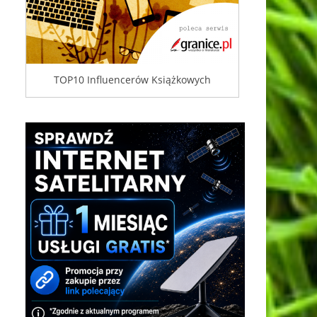
TOP10 Influencerów Książkowych