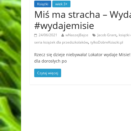
Książki
wiek 3+
Miś ma stracha – Wy
#wydajemisie
,
24/06/2021
wNaszejBajce
Jacob Grant
książki 
,
seria książek dla przedszkolaków
tylkoDobreKsiazki.pl
Rzecz się dzieje niebywała! Lokator wydaje Misie!
dla dorosłych po
Czytaj więcej