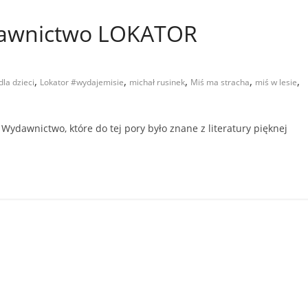
dawnictwo LOKATOR
,
,
,
,
,
dla dzieci
Lokator #wydajemisie
michał rusinek
Miś ma stracha
miś w lesie
 Wydawnictwo, które do tej pory było znane z literatury pięknej