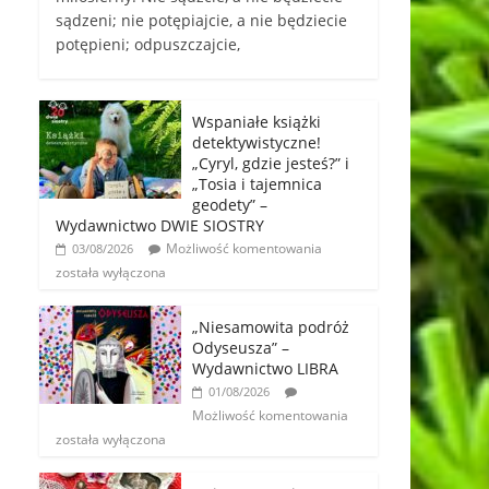
sądzeni; nie potępiajcie, a nie będziecie
potępieni; odpuszczajcie,
Wspaniałe książki
detektywistyczne!
„Cyryl, gdzie jesteś?” i
„Tosia i tajemnica
geodety” –
Wydawnictwo DWIE SIOSTRY
Możliwość komentowania
03/08/2026
została wyłączona
„Niesamowita podróż
Odyseusza” –
Wydawnictwo LIBRA
01/08/2026
Możliwość komentowania
została wyłączona