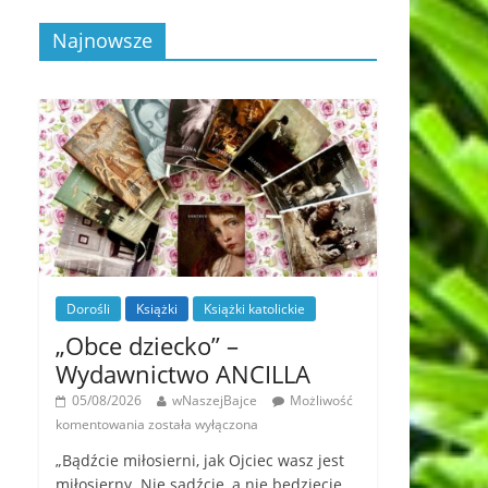
Najnowsze
Dorośli
Książki
Książki katolickie
„Obce dziecko” –
Wydawnictwo ANCILLA
05/08/2026
wNaszejBajce
Możliwość
komentowania
została wyłączona
„Bądźcie miłosierni, jak Ojciec wasz jest
miłosierny. Nie sądźcie, a nie będziecie