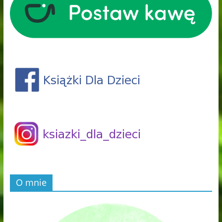
O mnie