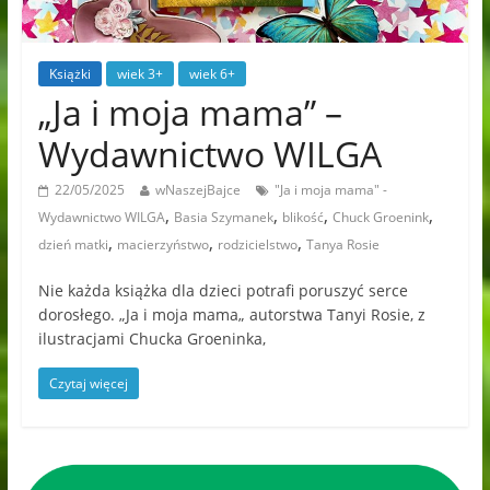
Książki
wiek 3+
wiek 6+
„Ja i moja mama” –
Wydawnictwo WILGA
22/05/2025
wNaszejBajce
"Ja i moja mama" -
,
,
,
,
Wydawnictwo WILGA
Basia Szymanek
blikość
Chuck Groenink
,
,
,
dzień matki
macierzyństwo
rodzicielstwo
Tanya Rosie
Nie każda książka dla dzieci potrafi poruszyć serce
dorosłego. „Ja i moja mama„ autorstwa Tanyi Rosie, z
ilustracjami Chucka Groeninka,
Czytaj więcej