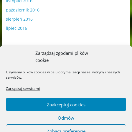
listopad 2016
październik 2016
sierpień 2016
lipiec 2016
Zarządzaj zgodami plików
cookie
Publikowane materiały zawierają płatną promocję.
Używamy plików cookies w celu optymalizacji naszej witryny i naszych
serwisów.
Polityka plików cookies
-
Polityka prywatności
Zarządzaj serwisami
Zaakceptuj cookies
Odmów
Copyright © 2026
Blog o książkach dla dzieci i młodzieży –
recenzje i rekomendacje
. All rights reserved.
Zobacz preferencje
Theme: ColorMag by
ThemeGrill
. Powered by
WordPress
.