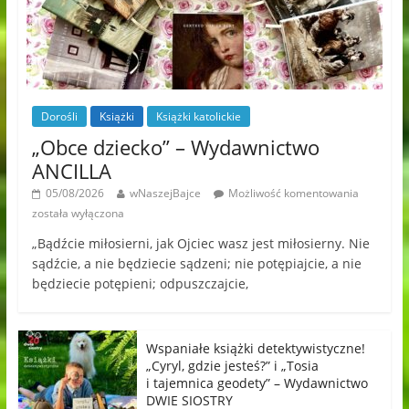
Dorośli
Książki
Książki katolickie
„Obce dziecko” – Wydawnictwo
ANCILLA
05/08/2026
wNaszejBajce
Możliwość komentowania
została wyłączona
„Bądźcie miłosierni, jak Ojciec wasz jest miłosierny. Nie
sądźcie, a nie będziecie sądzeni; nie potępiajcie, a nie
będziecie potępieni; odpuszczajcie,
Wspaniałe książki detektywistyczne!
„Cyryl, gdzie jesteś?” i „Tosia
i tajemnica geodety” – Wydawnictwo
DWIE SIOSTRY