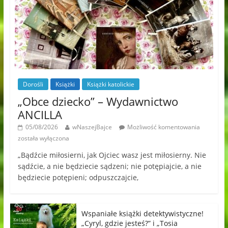
Dorośli
Książki
Książki katolickie
„Obce dziecko” – Wydawnictwo
ANCILLA
05/08/2026
wNaszejBajce
Możliwość komentowania
została wyłączona
„Bądźcie miłosierni, jak Ojciec wasz jest miłosierny. Nie
sądźcie, a nie będziecie sądzeni; nie potępiajcie, a nie
będziecie potępieni; odpuszczajcie,
Wspaniałe książki detektywistyczne!
„Cyryl, gdzie jesteś?” i „Tosia