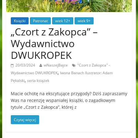
Książki
Patronat
wiek 12+
wiek 9+
„Czort z Zakopca” –
Wydawnictwo
DWUKROPEK
20/03/2024
wNaszejBajce
"Czort z Zakopca" -
,
Wydawnictwo DWUKROPEK
Iwona Banach Ilustrator: Adam
,
Pękalski
seria książek
Macie ochotę na ekscytujące przygody? Dziś zapraszamy
Was na recenzję wspaniałej książki, o zagadkowym
tytule „Czort z Zakopca”, której z
Czytaj więcej