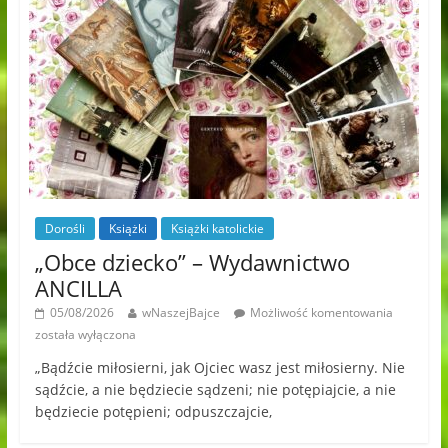
Dorośli
Książki
Książki katolickie
„Obce dziecko” – Wydawnictwo
ANCILLA
05/08/2026
wNaszejBajce
Możliwość komentowania
została wyłączona
„Bądźcie miłosierni, jak Ojciec wasz jest miłosierny. Nie
sądźcie, a nie będziecie sądzeni; nie potępiajcie, a nie
będziecie potępieni; odpuszczajcie,