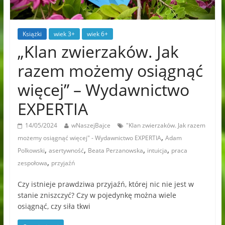
Książki
wiek 3+
wiek 6+
„Klan zwierzaków. Jak
razem możemy osiągnąć
więcej” – Wydawnictwo
EXPERTIA
14/05/2024
wNaszejBajce
"Klan zwierzaków. Jak razem
,
możemy osiągnąć więcej" - Wydawnictwo EXPERTIA
Adam
,
,
,
,
Polkowski
asertywność
Beata Perzanowska
intuicja
praca
,
zespołowa
przyjaźń
Czy istnieje prawdziwa przyjaźń, której nic nie jest w
stanie zniszczyć? Czy w pojedynkę można wiele
osiągnąć, czy siła tkwi