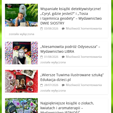
Wspaniałe książki detektywistyczne!
„Cyryl, gdzie jesteś?” i „Tosia
i tajemnica geodety” – Wydawnictwo
DWIE SIOSTRY
Możliwość komentowania
03/08/2026
została wyłączona
„Niesamowita podróż Odyseusza” –
Wydawnictwo LIBRA
Możliwość komentowania
01/08/2026
została wyłączona
„Wiersze Tuwima ilustrowane sztuką”
Edukacja-dzieci.pl
Możliwość komentowania
28/07/2026
została wyłączona
Najpiękniejsze książki o ziołach,
kwiatach i aromaterapii –
Wydawnictwo JEDNOŚĆ