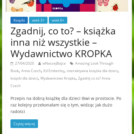
Książki
wiek 3+
wiek 6+
Zgadnij, co to? – książka
inna niż wszystkie –
Wydawnictwo KROPKA
27/04/2020
wNaszejBajce
Amazing Look Through
,
,
,
,
Book
Anna Czech
Ed Emberley
interaktywna książka dla dzieci
,
,
książki dla dzieci
Wydawnictwo Kropka
Zgadnij co to? Anna
Czech
Przepis na dobrą książkę dla dzieci tkwi w prostocie. Po
raz kolejny przekonałam się o tym, widząc jak dużo
radości
Czytaj więcej