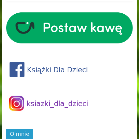
O mnie