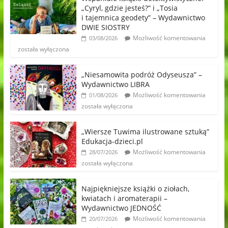
„Cyryl, gdzie jesteś?” i „Tosia
i tajemnica geodety” – Wydawnictwo
DWIE SIOSTRY
Możliwość komentowania
03/08/2026
została wyłączona
„Niesamowita podróż Odyseusza” –
Wydawnictwo LIBRA
Możliwość komentowania
01/08/2026
została wyłączona
„Wiersze Tuwima ilustrowane sztuką”
Edukacja-dzieci.pl
Możliwość komentowania
28/07/2026
została wyłączona
Najpiękniejsze książki o ziołach,
kwiatach i aromaterapii –
Wydawnictwo JEDNOŚĆ
Możliwość komentowania
20/07/2026