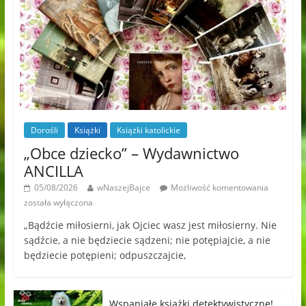
Dorośli
Książki
Książki katolickie
„Obce dziecko” – Wydawnictwo
ANCILLA
05/08/2026
wNaszejBajce
Możliwość komentowania
została wyłączona
„Bądźcie miłosierni, jak Ojciec wasz jest miłosierny. Nie
sądźcie, a nie będziecie sądzeni; nie potępiajcie, a nie
będziecie potępieni; odpuszczajcie,
Wspaniałe książki detektywistyczne!