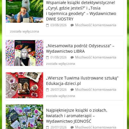
Wspaniałe książki detektywistyczne!
„Cyryl, gdzie jesteś?” i „Tosia
i tajemnica geodety” – Wydawnictwo
DWIE SIOSTRY
Możliwość komentowania
03/08/2026
została wyłączona
„Niesamowita podróż Odyseusza” –
Wydawnictwo LIBRA
Możliwość komentowania
01/08/2026
została wyłączona
„Wiersze Tuwima ilustrowane sztuką”
Edukacja-dzieci.pl
Możliwość komentowania
28/07/2026
została wyłączona
Najpiękniejsze książki o ziołach,
kwiatach i aromaterapii –
Wydawnictwo JEDNOŚĆ
Możliwość komentowania
20/07/2026