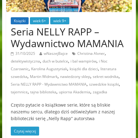
Książki
wiek 6+
wiek 9+
Seria NELLY RAPP –
Wydawnictwo MAMANIA
,
31/10/2025
wNaszejBajce
Christina Alvner
,
,
,
detektywistyczna
duch w butelce
i bal wampirów
i Noc
,
,
,
Czarownic
Karolina Augustyniak
książki dla dzieci
literatura
,
,
,
,
szwedzka
Martin Widmark
nawiedzony sklep
sekret wodnika
,
,
Seria NELLY RAPP - Wydawnictwo MAMANIA
szwedzkie książki
,
,
,
tajemnice
tajna biblioteka
upiorna Akademia
zagadka
Często pytacie o książkowe serie, które są bliskie
naszemu sercu, dlatego dziś odświeżyłam z naszej
biblioteczki serię „Nelly Rapp” autorstwa
Czytaj więcej