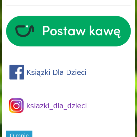
O mnie