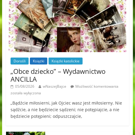
Dorośli
Książki
Książki katolickie
„Obce dziecko” – Wydawnictwo
ANCILLA
05/08/2026
wNaszejBajce
Możliwość komentowania
została wyłączona
„Bądźcie miłosierni, jak Ojciec wasz jest miłosierny. Nie
sądźcie, a nie będziecie sądzeni; nie potępiajcie, a nie
będziecie potępieni; odpuszczajcie,