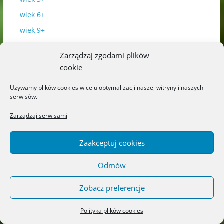
wiek 6+
wiek 9+
Zarządzaj zgodami plików
Najnowsze
cookie
Używamy plików cookies w celu optymalizacji naszej witryny i naszych
serwisów.
Zarządzaj serwisami
Zaakceptuj cookies
Odmów
Zobacz preferencje
Dorośli
Książki
Książki katolickie
Polityka plików cookies