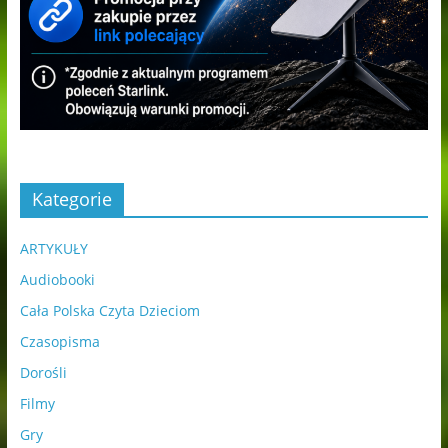
Kategorie
ARTYKUŁY
Audiobooki
Cała Polska Czyta Dzieciom
Czasopisma
Dorośli
Filmy
Gry