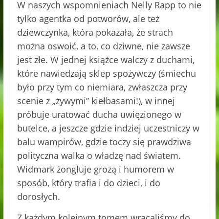
W naszych wspomnieniach Nelly Rapp to nie
tylko agentka od potworów, ale też
dziewczynka, która pokazała, że strach
można oswoić, a to, co dziwne, nie zawsze
jest złe. W jednej książce walczy z duchami,
które nawiedzają sklep spożywczy (śmiechu
było przy tym co niemiara, zwłaszcza przy
scenie z „żywymi” kiełbasami!), w innej
próbuje uratować ducha uwięzionego w
butelce, a jeszcze gdzie indziej uczestniczy w
balu wampirów, gdzie toczy się prawdziwa
polityczna walka o władzę nad światem.
Widmark żongluje grozą i humorem w
sposób, który trafia i do dzieci, i do
dorosłych.
Z każdym kolejnym tomem wracaliśmy do