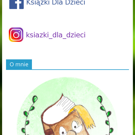
O mnie