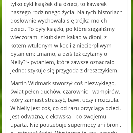
tylko cykl książek dla dzieci, to kawałek
naszego rodzinnego życia. Na tych historiach
dosłownie wychowała się trójka moich
dzieci. To były książki, po które sięgaliśmy
wieczorami z kubkiem kakao w dłoni, z
kotem wtulonym w koc i z niecierpliwym
pytaniem: „mamo, a dziś też czytamy o
Nelly?”- pytaniem, które zawsze oznaczało
jedno: szykuje się przygoda z dreszczykiem.
Martin Widmark stworzył coś niezwykłego,
świat pełen duchów, czarownic i wampirów,
który zamiast straszyć, bawi, uczy i rozczula.
W Nelly jest coś, co od razu przyciąga dzieci,
jest odważna, ciekawska i po swojemu
uparta. Nie potrzebuje supermocy ani broni,
by ratować świat. Wystarczą jej trzy zasady,