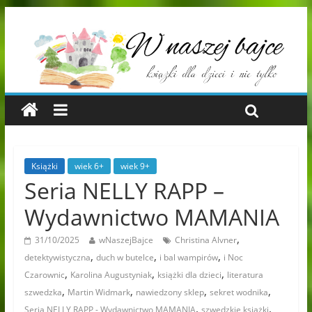
Książki
wiek 6+
wiek 9+
Seria NELLY RAPP –
Wydawnictwo MAMANIA
,
31/10/2025
wNaszejBajce
Christina Alvner
,
,
,
detektywistyczna
duch w butelce
i bal wampirów
i Noc
,
,
,
Czarownic
Karolina Augustyniak
książki dla dzieci
literatura
,
,
,
,
szwedzka
Martin Widmark
nawiedzony sklep
sekret wodnika
,
,
Seria NELLY RAPP - Wydawnictwo MAMANIA
szwedzkie książki