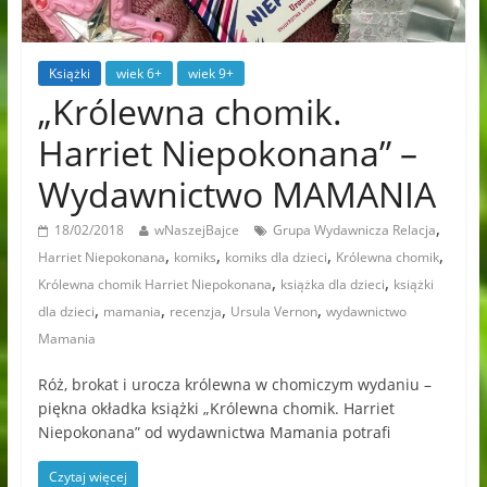
Książki
wiek 6+
wiek 9+
„Królewna chomik.
Harriet Niepokonana” –
Wydawnictwo MAMANIA
,
18/02/2018
wNaszejBajce
Grupa Wydawnicza Relacja
,
,
,
,
Harriet Niepokonana
komiks
komiks dla dzieci
Królewna chomik
,
,
Królewna chomik Harriet Niepokonana
książka dla dzieci
książki
,
,
,
,
dla dzieci
mamania
recenzja
Ursula Vernon
wydawnictwo
Mamania
Róż, brokat i urocza królewna w chomiczym wydaniu –
piękna okładka książki „Królewna chomik. Harriet
Niepokonana” od wydawnictwa Mamania potrafi
Czytaj więcej