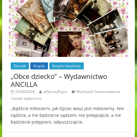
Dorośli
Książki
Książki katolickie
„Obce dziecko” – Wydawnictwo
ANCILLA
05/08/2026
wNaszejBajce
Możliwość komentowania
została wyłączona
„Bądźcie miłosierni, jak Ojciec wasz jest miłosierny. Nie
sądźcie, a nie będziecie sądzeni; nie potępiajcie, a nie
będziecie potępieni; odpuszczajcie,