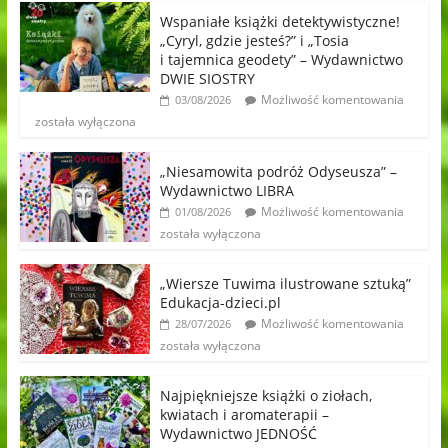
Wspaniałe książki detektywistyczne!
„Cyryl, gdzie jesteś?” i „Tosia
i tajemnica geodety” – Wydawnictwo
DWIE SIOSTRY
Możliwość komentowania
03/08/2026
została wyłączona
„Niesamowita podróż Odyseusza” –
Wydawnictwo LIBRA
Możliwość komentowania
01/08/2026
została wyłączona
„Wiersze Tuwima ilustrowane sztuką”
Edukacja-dzieci.pl
Możliwość komentowania
28/07/2026
została wyłączona
Najpiękniejsze książki o ziołach,
kwiatach i aromaterapii –
Wydawnictwo JEDNOŚĆ