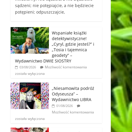
sądzeni; nie potępiajcie, a nie będziecie
potępieni; odpuszczajcie,
Wspaniałe książki
detektywistyczne!
„Cyryl, gdzie jesteś?” i
„Tosia i tajemnica
geodety” –
Wydawnictwo DWIE SIOSTRY
Możliwość komentowania
03/08/2026
została wyłączona
„Niesamowita podróż
Odyseusza” –
Wydawnictwo LIBRA
01/08/2026
Możliwość komentowania
została wyłączona