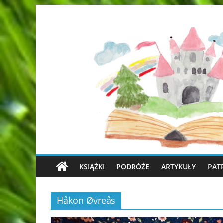
KSIĄŻKI
PODRÓŻE
ARTYKUŁY
PAT
Håkon Øvreås