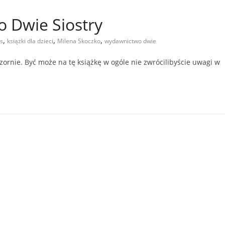
 Dwie Siostry
,
,
,
s
książki dla dzieci
Milena Skoczko
wydawnictwo dwie
rnie. Być może na tę książkę w ogóle nie zwrócilibyście uwagi w