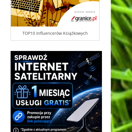
TOP10 Influencerów Książkowych