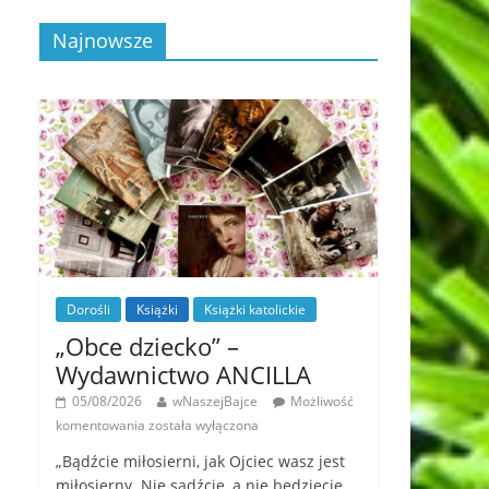
Najnowsze
Dorośli
Książki
Książki katolickie
„Obce dziecko” –
Wydawnictwo ANCILLA
05/08/2026
wNaszejBajce
Możliwość
komentowania
została wyłączona
„Bądźcie miłosierni, jak Ojciec wasz jest
miłosierny. Nie sądźcie, a nie będziecie