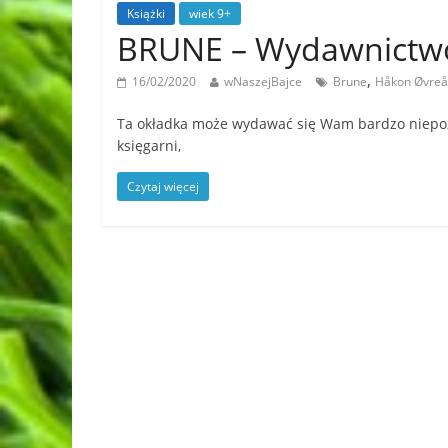
Książki
wiek 9+
BRUNE – Wydawnictwo
,
16/02/2020
wNaszejBajce
Brune
Håkon Øvreå
Ta okładka może wydawać się Wam bardzo niepozo
księgarni,
Czytaj więcej