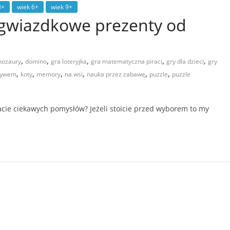
3+
wiek 6+
wiek 9+
 gwiazdkowe prezenty od
,
,
,
,
,
nozaury
domino
gra loteryjka
gra matematyczna piraci
gry dla dzieci
gry
,
,
,
,
,
,
otywem
koty
memory
na wsi
nauka przez zabawę
puzzle
puzzle
a
acie ciekawych pomysłów? Jeżeli stoicie przed wyborem to my