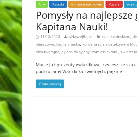
Gry
Książki
Pomoce naukowe
Puzzle
wiek 
Pomysły na najlepsze
Kapitana Nauki!
,
11/12/2020
wNaszejBajce
czas z dzieckiem
di
,
,
planszowe
kapitan nauka
koncentracja z detektywem M
,
,
,
obserwacyjne
sylaba do sylaby
zamiast ekranu
zwierzęt
Macie już prezenty gwiazdkowe, czy jeszcze szuk
podrzucamy Wam kilka świetnych, pięknie
Czytaj więcej