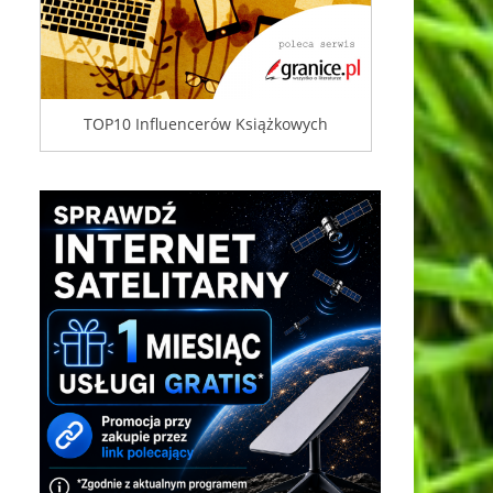
TOP10 Influencerów Książkowych