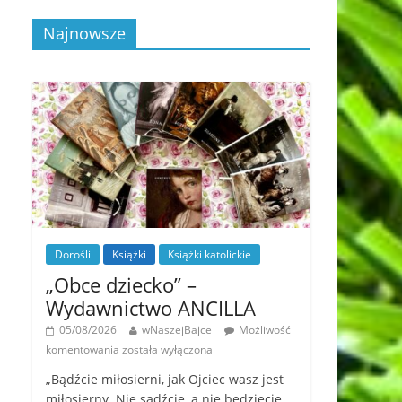
Najnowsze
Dorośli
Książki
Książki katolickie
„Obce dziecko” –
Wydawnictwo ANCILLA
05/08/2026
wNaszejBajce
Możliwość
komentowania
została wyłączona
„Bądźcie miłosierni, jak Ojciec wasz jest
miłosierny. Nie sądźcie, a nie będziecie