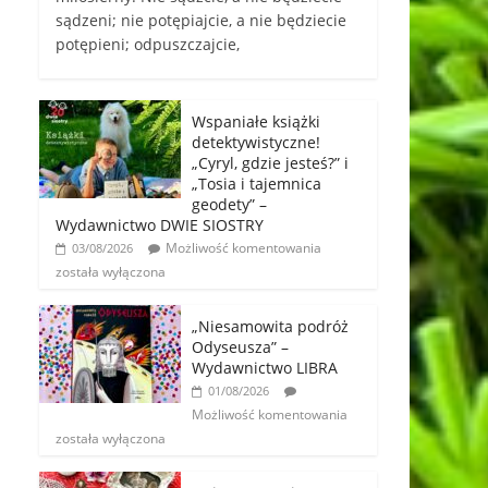
sądzeni; nie potępiajcie, a nie będziecie
potępieni; odpuszczajcie,
Wspaniałe książki
detektywistyczne!
„Cyryl, gdzie jesteś?” i
„Tosia i tajemnica
geodety” –
Wydawnictwo DWIE SIOSTRY
Możliwość komentowania
03/08/2026
została wyłączona
„Niesamowita podróż
Odyseusza” –
Wydawnictwo LIBRA
01/08/2026
Możliwość komentowania
została wyłączona