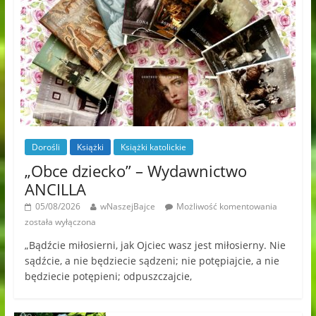
Dorośli
Książki
Książki katolickie
„Obce dziecko” – Wydawnictwo
ANCILLA
05/08/2026
wNaszejBajce
Możliwość komentowania
została wyłączona
„Bądźcie miłosierni, jak Ojciec wasz jest miłosierny. Nie
sądźcie, a nie będziecie sądzeni; nie potępiajcie, a nie
będziecie potępieni; odpuszczajcie,