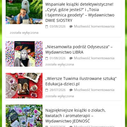
Wspaniałe książki detektywistyczne!
„Cyryl, gdzie jesteś?” i „Tosia
i tajemnica geodety” – Wydawnictwo
DWIE SIOSTRY
Możliwość komentowania
03/08/2026
została wyłączona
„Niesamowita podróż Odyseusza” –
Wydawnictwo LIBRA
Możliwość komentowania
01/08/2026
została wyłączona
„Wiersze Tuwima ilustrowane sztuką”
Edukacja-dzieci.pl
Możliwość komentowania
28/07/2026
została wyłączona
Najpiękniejsze książki o ziołach,
kwiatach i aromaterapii –
Wydawnictwo JEDNOŚĆ
Możliwość komentowania
20/07/2026