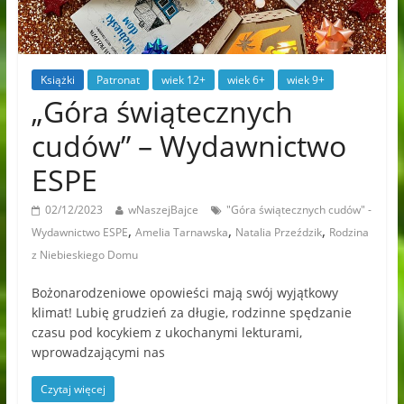
Książki
Patronat
wiek 12+
wiek 6+
wiek 9+
„Góra świątecznych
cudów” – Wydawnictwo
ESPE
02/12/2023
wNaszejBajce
"Góra świątecznych cudów" -
,
,
,
Wydawnictwo ESPE
Amelia Tarnawska
Natalia Przeździk
Rodzina
z Niebieskiego Domu
Bożonarodzeniowe opowieści mają swój wyjątkowy
klimat! Lubię grudzień za długie, rodzinne spędzanie
czasu pod kocykiem z ukochanymi lekturami,
wprowadzającymi nas
Czytaj więcej