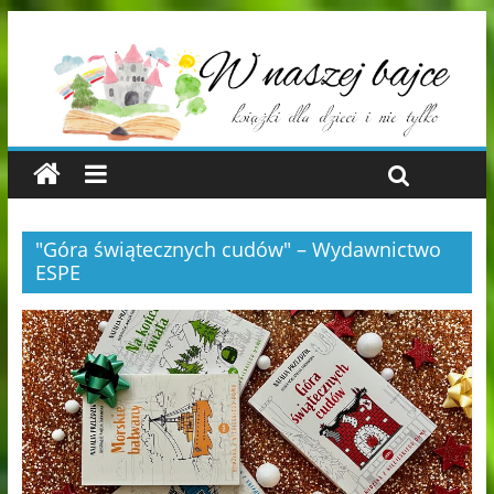
"Góra świątecznych cudów" – Wydawnictwo
ESPE