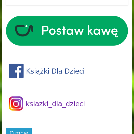
O mnie