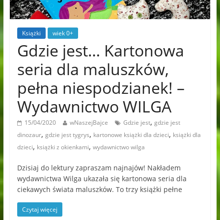
Książki
wiek 0+
Gdzie jest… Kartonowa
seria dla maluszków,
pełna niespodzianek! –
Wydawnictwo WILGA
,
15/04/2020
wNaszejBajce
Gdzie jest
gdzie jest
,
,
,
dinozaur
gdzie jest tygrys
kartonowe książki dla dzieci
książki dla
,
,
dzieci
książki z okienkami
wydawnictwo wilga
Dzisiaj do lektury zapraszam najnajów! Nakładem
wydawnictwa Wilga ukazała się kartonowa seria dla
ciekawych świata maluszków. To trzy książki pełne
Czytaj więcej