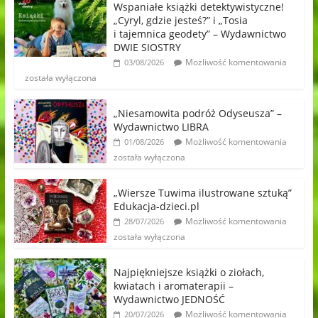
Wspaniałe książki detektywistyczne!
„Cyryl, gdzie jesteś?” i „Tosia
i tajemnica geodety” – Wydawnictwo
DWIE SIOSTRY
Możliwość komentowania
03/08/2026
została wyłączona
„Niesamowita podróż Odyseusza” –
Wydawnictwo LIBRA
Możliwość komentowania
01/08/2026
została wyłączona
„Wiersze Tuwima ilustrowane sztuką”
Edukacja-dzieci.pl
Możliwość komentowania
28/07/2026
została wyłączona
Najpiękniejsze książki o ziołach,
kwiatach i aromaterapii –
Wydawnictwo JEDNOŚĆ
Możliwość komentowania
20/07/2026