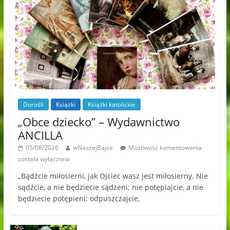
Dorośli
Książki
Książki katolickie
„Obce dziecko” – Wydawnictwo
ANCILLA
05/08/2026
wNaszejBajce
Możliwość komentowania
została wyłączona
„Bądźcie miłosierni, jak Ojciec wasz jest miłosierny. Nie
sądźcie, a nie będziecie sądzeni; nie potępiajcie, a nie
będziecie potępieni; odpuszczajcie,