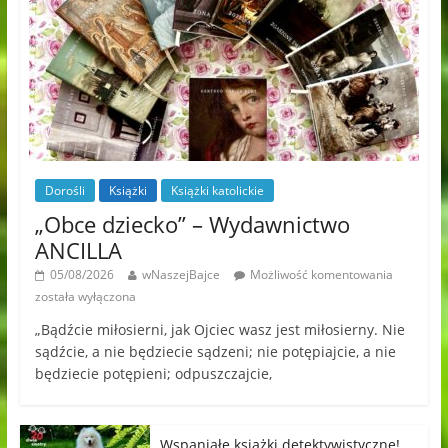
Dorośli
Książki
Książki katolickie
„Obce dziecko” – Wydawnictwo
ANCILLA
05/08/2026
wNaszejBajce
Możliwość komentowania
została wyłączona
„Bądźcie miłosierni, jak Ojciec wasz jest miłosierny. Nie
sądźcie, a nie będziecie sądzeni; nie potępiajcie, a nie
będziecie potępieni; odpuszczajcie,
Wspaniałe książki detektywistyczne!