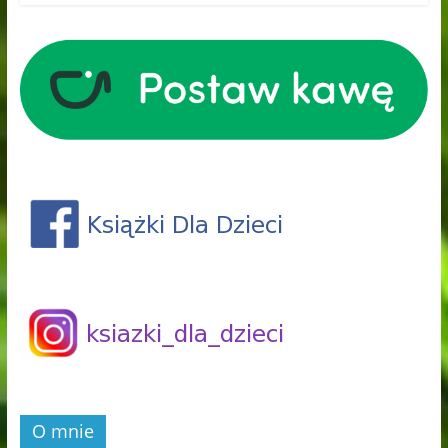
O mnie