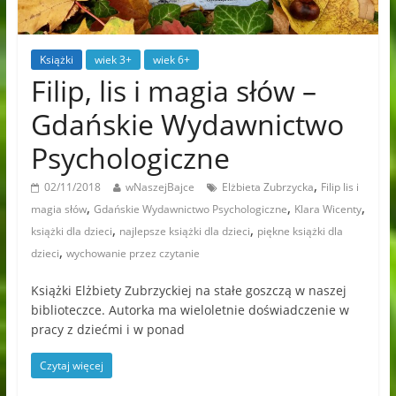
Książki
wiek 3+
wiek 6+
Filip, lis i magia słów –
Gdańskie Wydawnictwo
Psychologiczne
,
02/11/2018
wNaszejBajce
Elżbieta Zubrzycka
Filip lis i
,
,
,
magia słów
Gdańskie Wydawnictwo Psychologiczne
Klara Wicenty
,
,
książki dla dzieci
najlepsze książki dla dzieci
piękne książki dla
,
dzieci
wychowanie przez czytanie
Książki Elżbiety Zubrzyckiej na stałe goszczą w naszej
biblioteczce. Autorka ma wieloletnie doświadczenie w
pracy z dziećmi i w ponad
Czytaj więcej