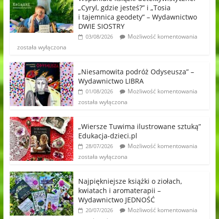
„Cyryl, gdzie jesteś?” i „Tosia
i tajemnica geodety” – Wydawnictwo
DWIE SIOSTRY
Możliwość komentowania
03/08/2026
została wyłączona
„Niesamowita podróż Odyseusza” –
Wydawnictwo LIBRA
Możliwość komentowania
01/08/2026
została wyłączona
„Wiersze Tuwima ilustrowane sztuką”
Edukacja-dzieci.pl
Możliwość komentowania
28/07/2026
została wyłączona
Najpiękniejsze książki o ziołach,
kwiatach i aromaterapii –
Wydawnictwo JEDNOŚĆ
Możliwość komentowania
20/07/2026