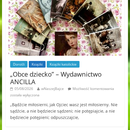
Dorośli
Książki
Książki katolickie
„Obce dziecko” – Wydawnictwo
ANCILLA
05/08/2026
wNaszejBajce
Możliwość komentowania
została wyłączona
„Bądźcie miłosierni, jak Ojciec wasz jest miłosierny. Nie
sądźcie, a nie będziecie sądzeni; nie potępiajcie, a nie
będziecie potępieni; odpuszczajcie,