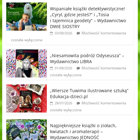
Wspaniałe książki detektywistyczne!
„Cyryl, gdzie jesteś?” i „Tosia
i tajemnica geodety” – Wydawnictwo
DWIE SIOSTRY
Możliwość komentowania
03/08/2026
została wyłączona
„Niesamowita podróż Odyseusza” –
Wydawnictwo LIBRA
Możliwość komentowania
01/08/2026
została wyłączona
„Wiersze Tuwima ilustrowane sztuką”
Edukacja-dzieci.pl
Możliwość komentowania
28/07/2026
została wyłączona
Najpiękniejsze książki o ziołach,
kwiatach i aromaterapii –
Wydawnictwo JEDNOŚĆ