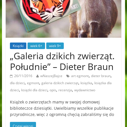
Książki
wiek 6+
wiek 9+
„Galeria dzikich zwierząt.
Południe” – Dieter Braun
,
,
26/11/2016
wNaszejBajce
art egmont
dieter braun
,
,
,
,
dla dzieci
egmont
galeria dzikich zwierząt
książka
książka dla
,
,
,
,
dzieci
książki dla dzieci
opis
recenzja
wydawnictwo
Książek o zwierzętach mamy w swojej domowej
biblioteczce dziesiątki. Uwielbiamy wszelkie publikacje
przyrodnicze, więc z ogromną chęcią zabraliśmy się do
Czytaj więcej