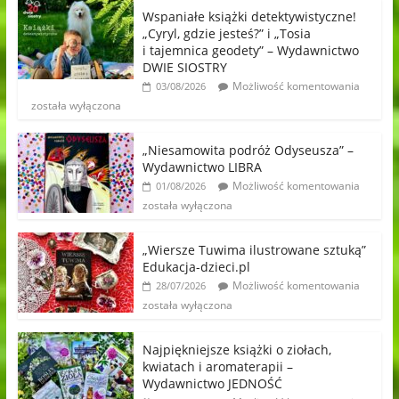
Wspaniałe książki detektywistyczne!
„Cyryl, gdzie jesteś?” i „Tosia
i tajemnica geodety” – Wydawnictwo
DWIE SIOSTRY
Możliwość komentowania
03/08/2026
została wyłączona
„Niesamowita podróż Odyseusza” –
Wydawnictwo LIBRA
Możliwość komentowania
01/08/2026
została wyłączona
„Wiersze Tuwima ilustrowane sztuką”
Edukacja-dzieci.pl
Możliwość komentowania
28/07/2026
została wyłączona
Najpiękniejsze książki o ziołach,
kwiatach i aromaterapii –
Wydawnictwo JEDNOŚĆ