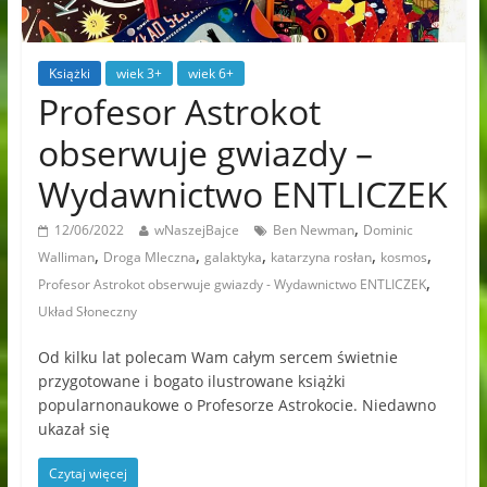
Książki
wiek 3+
wiek 6+
Profesor Astrokot
obserwuje gwiazdy –
Wydawnictwo ENTLICZEK
,
12/06/2022
wNaszejBajce
Ben Newman
Dominic
,
,
,
,
,
Walliman
Droga Mleczna
galaktyka
katarzyna rosłan
kosmos
,
Profesor Astrokot obserwuje gwiazdy - Wydawnictwo ENTLICZEK
Układ Słoneczny
Od kilku lat polecam Wam całym sercem świetnie
przygotowane i bogato ilustrowane książki
popularnonaukowe o Profesorze Astrokocie. Niedawno
ukazał się
Czytaj więcej