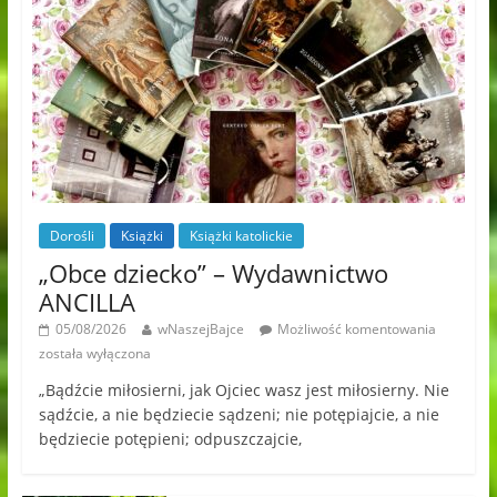
Dorośli
Książki
Książki katolickie
„Obce dziecko” – Wydawnictwo
ANCILLA
05/08/2026
wNaszejBajce
Możliwość komentowania
została wyłączona
„Bądźcie miłosierni, jak Ojciec wasz jest miłosierny. Nie
sądźcie, a nie będziecie sądzeni; nie potępiajcie, a nie
będziecie potępieni; odpuszczajcie,