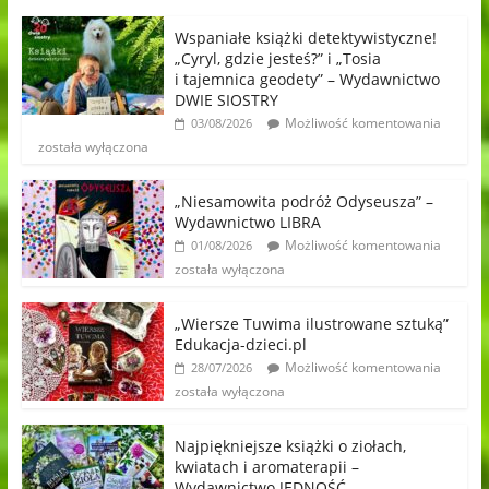
Wspaniałe książki detektywistyczne!
„Cyryl, gdzie jesteś?” i „Tosia
i tajemnica geodety” – Wydawnictwo
DWIE SIOSTRY
Możliwość komentowania
03/08/2026
została wyłączona
„Niesamowita podróż Odyseusza” –
Wydawnictwo LIBRA
Możliwość komentowania
01/08/2026
została wyłączona
„Wiersze Tuwima ilustrowane sztuką”
Edukacja-dzieci.pl
Możliwość komentowania
28/07/2026
została wyłączona
Najpiękniejsze książki o ziołach,
kwiatach i aromaterapii –
Wydawnictwo JEDNOŚĆ