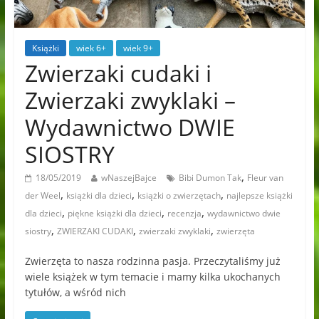
Książki
wiek 6+
wiek 9+
Zwierzaki cudaki i
Zwierzaki zwyklaki –
Wydawnictwo DWIE
SIOSTRY
,
18/05/2019
wNaszejBajce
Bibi Dumon Tak
Fleur van
,
,
,
der Weel
książki dla dzieci
książki o zwierzętach
najlepsze książki
,
,
,
dla dzieci
piękne książki dla dzieci
recenzja
wydawnictwo dwie
,
,
,
siostry
ZWIERZAKI CUDAKI
zwierzaki zwyklaki
zwierzęta
Zwierzęta to nasza rodzinna pasja. Przeczytaliśmy już
wiele książek w tym temacie i mamy kilka ukochanych
tytułów, a wśród nich