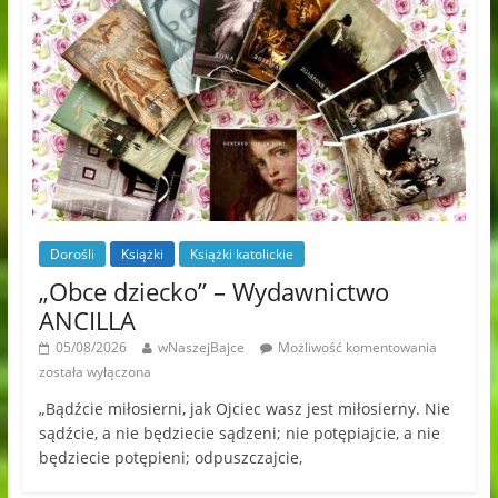
Dorośli
Książki
Książki katolickie
„Obce dziecko” – Wydawnictwo
ANCILLA
05/08/2026
wNaszejBajce
Możliwość komentowania
została wyłączona
„Bądźcie miłosierni, jak Ojciec wasz jest miłosierny. Nie
sądźcie, a nie będziecie sądzeni; nie potępiajcie, a nie
będziecie potępieni; odpuszczajcie,