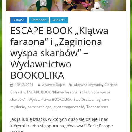
Książki
Patronat
wiek 9+
ESCAPE BOOK „Klątwa
faraona” i „Zaginiona
wyspa skarbów” –
Wydawnictwo
BOOKOLIKA
,
13/12/2021
wNaszejBajce
aktywne czytanie
Clarissa
,
Corradin
ESCAPE BOOK "Klątwa faraona" i "Zaginiona wyspa
,
,
skarbów" - Wydawnictwo BOOKOLIKA
Ewa Dratwa
logiczne
,
,
,
myślenie
patronat bloga
spostrzegawczość
Tecnoscienza
Jak ja lubię książki, w których dużo się dzieje i nad
którymi trzeba się sporo nagłówkować! Serię Escape