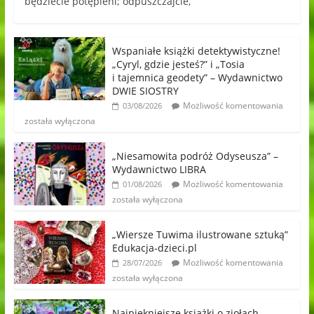
będziecie potępieni; odpuszczajcie,
Wspaniałe książki detektywistyczne!
„Cyryl, gdzie jesteś?” i „Tosia
i tajemnica geodety” – Wydawnictwo
DWIE SIOSTRY
Możliwość komentowania
03/08/2026
została wyłączona
„Niesamowita podróż Odyseusza” –
Wydawnictwo LIBRA
Możliwość komentowania
01/08/2026
została wyłączona
„Wiersze Tuwima ilustrowane sztuką”
Edukacja-dzieci.pl
Możliwość komentowania
28/07/2026
została wyłączona
Najpiękniejsze książki o ziołach,