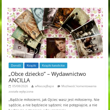
Dorośli
Książki
Książki katolickie
„Obce dziecko” – Wydawnictwo
ANCILLA
05/08/2026
wNaszejBajce
Możliwość komentowania
została wyłączona
„Bądźcie miłosierni, jak Ojciec wasz jest miłosierny. Nie
sądźcie, a nie będziecie sądzeni; nie potępiajcie, a nie