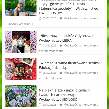
„Cyryl, gdzie jesteś?” i „Tosia
i tajemnica geodety” – Wydawnictwo
DWIE SIOSTRY
Możliwość komentowania
03/08/2026
została wyłączona
„Niesamowita podróż Odyseusza” –
Wydawnictwo LIBRA
Możliwość komentowania
01/08/2026
została wyłączona
„Wiersze Tuwima ilustrowane sztuką”
Edukacja-dzieci.pl
Możliwość komentowania
28/07/2026
została wyłączona
Najpiękniejsze książki o ziołach,
kwiatach i aromaterapii –
Wydawnictwo JEDNOŚĆ
Możliwość komentowania
20/07/2026