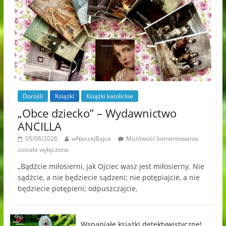
Dorośli
Książki
Książki katolickie
„Obce dziecko” – Wydawnictwo
ANCILLA
05/08/2026
wNaszejBajce
Możliwość komentowania
została wyłączona
„Bądźcie miłosierni, jak Ojciec wasz jest miłosierny. Nie
sądźcie, a nie będziecie sądzeni; nie potępiajcie, a nie
będziecie potępieni; odpuszczajcie,
Wspaniałe książki detektywistyczne!