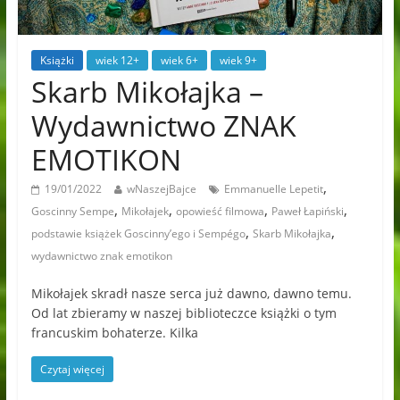
Książki
wiek 12+
wiek 6+
wiek 9+
Skarb Mikołajka –
Wydawnictwo ZNAK
EMOTIKON
,
19/01/2022
wNaszejBajce
Emmanuelle Lepetit
,
,
,
,
Goscinny Sempe
Mikołajek
opowieść filmowa
Paweł Łapiński
,
,
podstawie książek Goscinny’ego i Sempégo
Skarb Mikołajka
wydawnictwo znak emotikon
Mikołajek skradł nasze serca już dawno, dawno temu.
Od lat zbieramy w naszej biblioteczce książki o tym
francuskim bohaterze. Kilka
Czytaj więcej