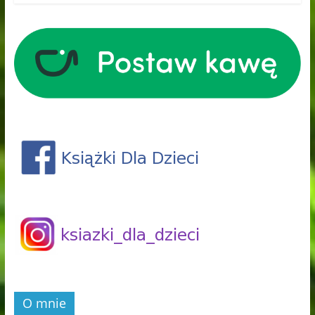
O mnie