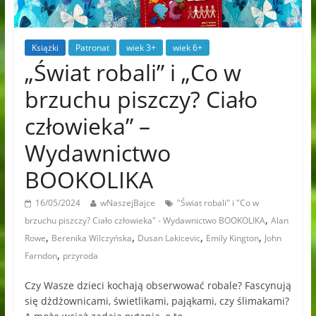
Książki
Patronat
wiek 3+
wiek 6+
„Świat robali” i „Co w
brzuchu piszczy? Ciało
człowieka” –
Wydawnictwo
BOOKOLIKA
16/05/2024
wNaszejBajce
"Świat robali" i "Co w
,
brzuchu piszczy? Ciało człowieka" - Wydawnictwo BOOKOLIKA
Alan
,
,
,
,
Rowe
Berenika Wilczyńska
Dusan Lakicevic
Emily Kington
John
,
Farndon
przyroda
Czy Wasze dzieci kochają obserwować robale? Fascynują
się dżdżownicami, świetlikami, pająkami, czy ślimakami?