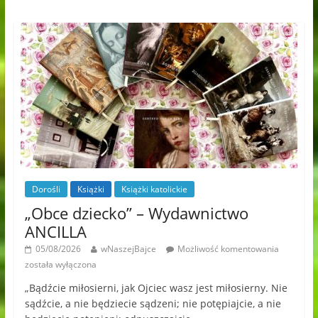
Dorośli
Książki
Książki katolickie
„Obce dziecko” – Wydawnictwo
ANCILLA
05/08/2026
wNaszejBajce
Możliwość komentowania
została wyłączona
„Bądźcie miłosierni, jak Ojciec wasz jest miłosierny. Nie
sądźcie, a nie będziecie sądzeni; nie potępiajcie, a nie