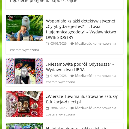
będziecie potępieni; odpuszczajcie,
Wspaniałe książki detektywistyczne!
„Cyryl, gdzie jesteś?” i „Tosia
i tajemnica geodety” – Wydawnictwo
DWIE SIOSTRY
Możliwość komentowania
03/08/2026
została wyłączona
„Niesamowita podróż Odyseusza” –
Wydawnictwo LIBRA
Możliwość komentowania
01/08/2026
została wyłączona
„Wiersze Tuwima ilustrowane sztuką”
Edukacja-dzieci.pl
Możliwość komentowania
28/07/2026
została wyłączona
Najpiękniejsze książki o ziołach,