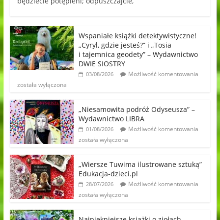
będziecie potępieni; odpuszczajcie,
Wspaniałe książki detektywistyczne!
„Cyryl, gdzie jesteś?” i „Tosia
i tajemnica geodety” – Wydawnictwo
DWIE SIOSTRY
Możliwość komentowania
03/08/2026
została wyłączona
„Niesamowita podróż Odyseusza” –
Wydawnictwo LIBRA
Możliwość komentowania
01/08/2026
została wyłączona
„Wiersze Tuwima ilustrowane sztuką”
Edukacja-dzieci.pl
Możliwość komentowania
28/07/2026
została wyłączona
Najpiękniejsze książki o ziołach,