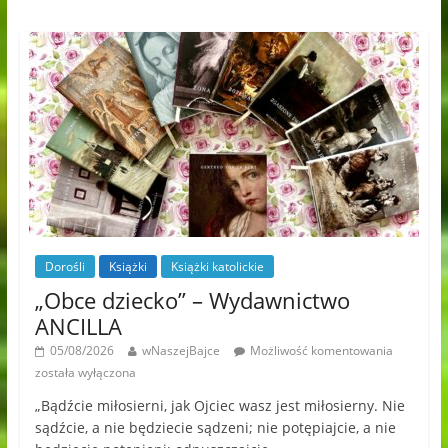
Dorośli
Książki
Książki katolickie
„Obce dziecko” – Wydawnictwo
ANCILLA
05/08/2026
wNaszejBajce
Możliwość komentowania
została wyłączona
„Bądźcie miłosierni, jak Ojciec wasz jest miłosierny. Nie
sądźcie, a nie będziecie sądzeni; nie potępiajcie, a nie