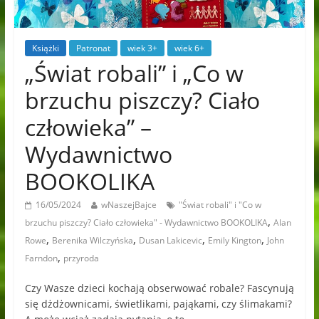
Książki
Patronat
wiek 3+
wiek 6+
„Świat robali” i „Co w
brzuchu piszczy? Ciało
człowieka” –
Wydawnictwo
BOOKOLIKA
16/05/2024
wNaszejBajce
"Świat robali" i "Co w
,
brzuchu piszczy? Ciało człowieka" - Wydawnictwo BOOKOLIKA
Alan
,
,
,
,
Rowe
Berenika Wilczyńska
Dusan Lakicevic
Emily Kington
John
,
Farndon
przyroda
Czy Wasze dzieci kochają obserwować robale? Fascynują
się dżdżownicami, świetlikami, pająkami, czy ślimakami?