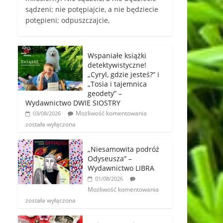
sądzeni; nie potępiajcie, a nie będziecie
potępieni; odpuszczajcie,
Wspaniałe książki
detektywistyczne!
„Cyryl, gdzie jesteś?” i
„Tosia i tajemnica
geodety” –
Wydawnictwo DWIE SIOSTRY
Możliwość komentowania
03/08/2026
została wyłączona
„Niesamowita podróż
Odyseusza” –
Wydawnictwo LIBRA
01/08/2026
Możliwość komentowania
została wyłączona