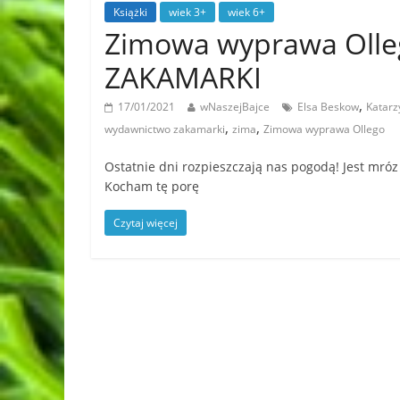
Książki
wiek 3+
wiek 6+
Zimowa wyprawa Olle
ZAKAMARKI
,
17/01/2021
wNaszejBajce
Elsa Beskow
Katarz
,
,
wydawnictwo zakamarki
zima
Zimowa wyprawa Ollego
Ostatnie dni rozpieszczają nas pogodą! Jest mróz 
Kocham tę porę
Czytaj więcej