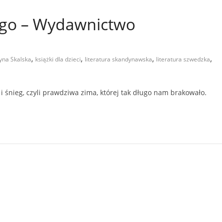
go – Wydawnictwo
,
,
,
,
yna Skalska
książki dla dzieci
literatura skandynawska
literatura szwedzka
i śnieg, czyli prawdziwa zima, której tak długo nam brakowało.