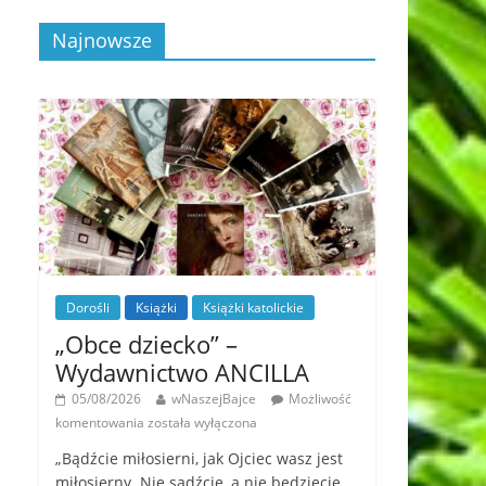
Najnowsze
Dorośli
Książki
Książki katolickie
„Obce dziecko” –
Wydawnictwo ANCILLA
05/08/2026
wNaszejBajce
Możliwość
komentowania
została wyłączona
„Bądźcie miłosierni, jak Ojciec wasz jest
miłosierny. Nie sądźcie, a nie będziecie