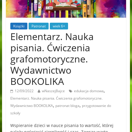
Książki
Patronat
wiek 6+
Elementarz. Nauka
pisania. Ćwiczenia
grafomotoryczne.
Wydawnictwo
BOOKOLIKA
,
12/09/2022
wNaszejBajce
edukacja domowa
Elementarz. Nauka pisania. Ćwiczenia grafomotoryczne.
,
,
Wydawnictwo BOOKOLIKA
patronat bloga
przygotowanie do
szkoły
Wspieranie dzieci w nauce pisania to wartość, której
należy poświęcić cierpliwość i czas. Zawsze warto