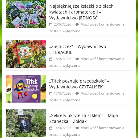
Najpiękniejsze książki o ziołach,
kwiatach i aromaterapii –
Wydawnictwo JEDNOŚĆ
Możliwość komentowania
20/07/2026
została wyłączona
„Zielniczek” – Wydawnictwo
LITERACKIE
Możliwość komentowania
18/07/2026
została wyłączona
„Titek poznaje przedszkole” –
Wydawnictwo CZYTALISEK
Możliwość komentowania
17/07/2026
została wyłączona
„Sekrety ukryte za szkłem” – Maja
Szanecka – Żołdak
Możliwość komentowania
14/07/2026
została wyłączona