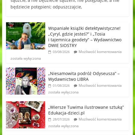
sądźcie, a nie będziecie sądzeni; nie potępiajcie, a nie
będziecie potępieni; odpuszczajcie,
Wspaniałe książki detektywistyczne!
„Cyryl, gdzie jesteś?” i „Tosia
i tajemnica geodety” – Wydawnictwo
DWIE SIOSTRY
Możliwość komentowania
03/08/2026
została wyłączona
„Niesamowita podróż Odyseusza” –
Wydawnictwo LIBRA
Możliwość komentowania
01/08/2026
została wyłączona
„Wiersze Tuwima ilustrowane sztuką”
Edukacja-dzieci.pl
Możliwość komentowania
28/07/2026
została wyłączona