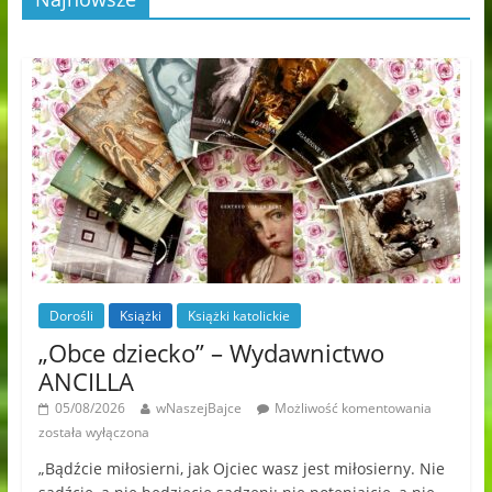
Dorośli
Książki
Książki katolickie
„Obce dziecko” – Wydawnictwo
ANCILLA
05/08/2026
wNaszejBajce
Możliwość komentowania
została wyłączona
„Bądźcie miłosierni, jak Ojciec wasz jest miłosierny. Nie