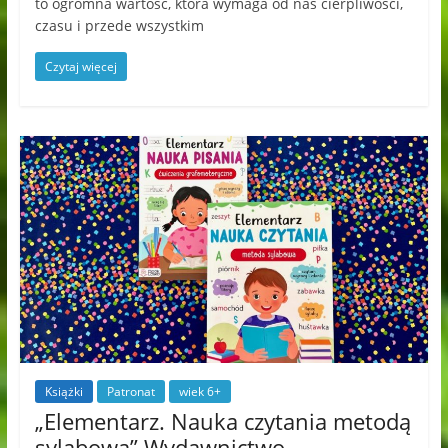
to ogromna wartość, która wymaga od nas cierpliwości,
czasu i przede wszystkim
Czytaj więcej
Książki
Patronat
wiek 6+
„Elementarz. Nauka czytania metodą
sylabową” Wydawnictwo