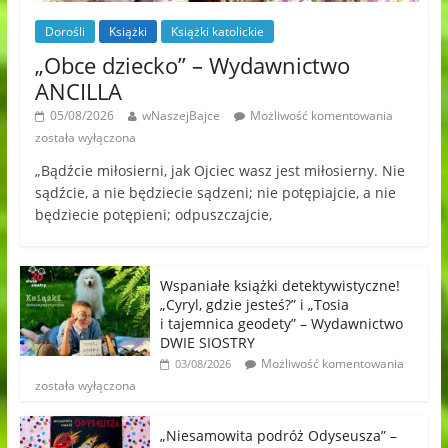
Dorośli
Książki
Książki katolickie
„Obce dziecko” – Wydawnictwo
ANCILLA
05/08/2026
wNaszejBajce
Możliwość komentowania
została wyłączona
„Bądźcie miłosierni, jak Ojciec wasz jest miłosierny. Nie
sądźcie, a nie będziecie sądzeni; nie potępiajcie, a nie
będziecie potępieni; odpuszczajcie,
Wspaniałe książki detektywistyczne!
„Cyryl, gdzie jesteś?” i „Tosia
i tajemnica geodety” – Wydawnictwo
DWIE SIOSTRY
Możliwość komentowania
03/08/2026
została wyłączona
„Niesamowita podróż Odyseusza” –