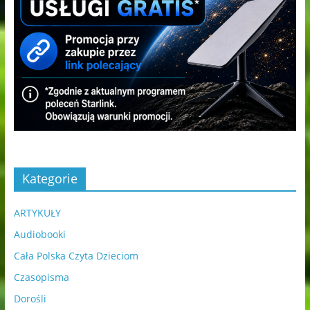
Kategorie
ARTYKUŁY
Audiobooki
Cała Polska Czyta Dzieciom
Czasopisma
Dorośli