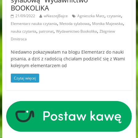
BOOKOLIKA
,
,
21/09/2022
wNaszejBajce
Agnieszka Matz
czytanie
,
,
,
Elementarz nauka czytania
Metoda sylabowa
Monika Majewska
,
,
,
nauka czytania
patronat
Wydawnictwo Bookolika
Zbigniew
Dmitroca
Niedawno pokazywałam na blogu Elementarz do nauki
pisania, a dziś z radością chciałam podzielić się z Wami
kolejnym elementarzem od
Czytaj więcej