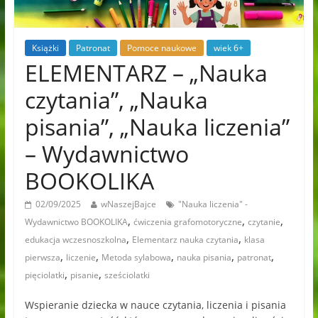
Książki
Patronat
Pomoce naukowe
wiek 6+
ELEMENTARZ – „Nauka
czytania”, „Nauka
pisania”, „Nauka liczenia”
– Wydawnictwo
BOOKOLIKA
02/09/2025
wNaszejBajce
"Nauka liczenia" -
,
,
,
Wydawnictwo BOOKOLIKA
ćwiczenia grafomotoryczne
czytanie
,
,
edukacja wczesnoszkolna
Elementarz nauka czytania
klasa
,
,
,
,
,
pierwsza
liczenie
Metoda sylabowa
nauka pisania
patronat
,
,
pięciolatki
pisanie
sześciolatki
Wspieranie dziecka w nauce czytania, liczenia i pisania