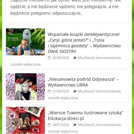
sądźcie, a nie będziecie sądzeni; nie potępiajcie, a nie
będziecie potępieni; odpuszczajcie,
Wspaniałe książki detektywistyczne!
„Cyryl, gdzie jesteś?” i „Tosia
i tajemnica geodety” – Wydawnictwo
DWIE SIOSTRY
Możliwość komentowania
03/08/2026
została wyłączona
„Niesamowita podróż Odyseusza” –
Wydawnictwo LIBRA
Możliwość komentowania
01/08/2026
została wyłączona
„Wiersze Tuwima ilustrowane sztuką”
Edukacja-dzieci.pl
Możliwość komentowania
28/07/2026
została wyłączona