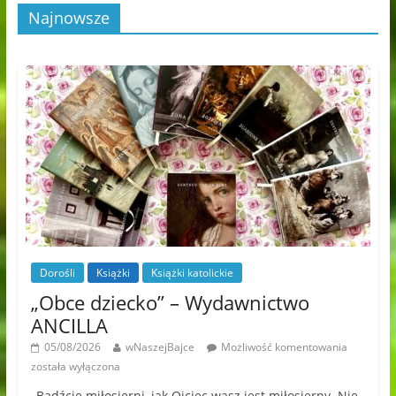
Najnowsze
Dorośli
Książki
Książki katolickie
„Obce dziecko” – Wydawnictwo
ANCILLA
05/08/2026
wNaszejBajce
Możliwość komentowania
została wyłączona
„Bądźcie miłosierni, jak Ojciec wasz jest miłosierny. Nie