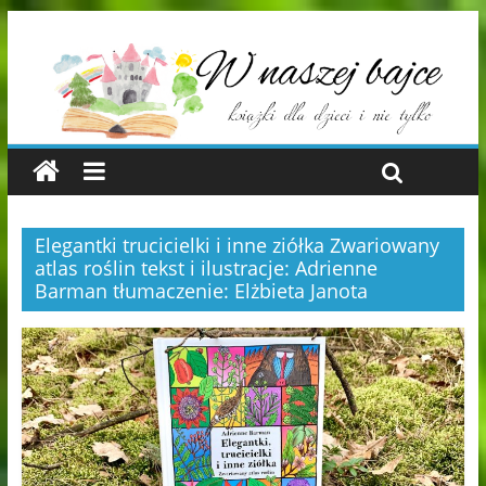
Elegantki trucicielki i inne ziółka Zwariowany
atlas roślin tekst i ilustracje: Adrienne
Barman tłumaczenie: Elżbieta Janota