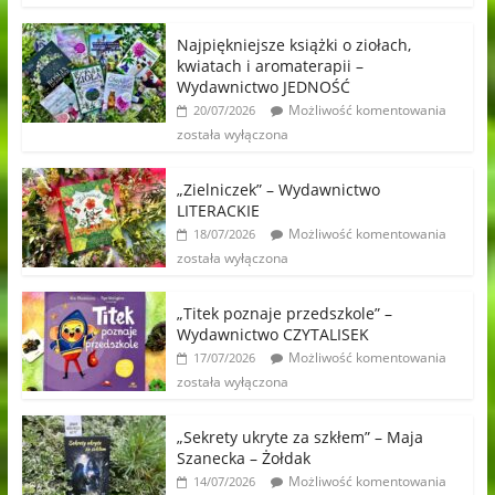
Najpiękniejsze książki o ziołach,
kwiatach i aromaterapii –
Wydawnictwo JEDNOŚĆ
Możliwość komentowania
20/07/2026
została wyłączona
„Zielniczek” – Wydawnictwo
LITERACKIE
Możliwość komentowania
18/07/2026
została wyłączona
„Titek poznaje przedszkole” –
Wydawnictwo CZYTALISEK
Możliwość komentowania
17/07/2026
została wyłączona
„Sekrety ukryte za szkłem” – Maja
Szanecka – Żołdak
Możliwość komentowania
14/07/2026