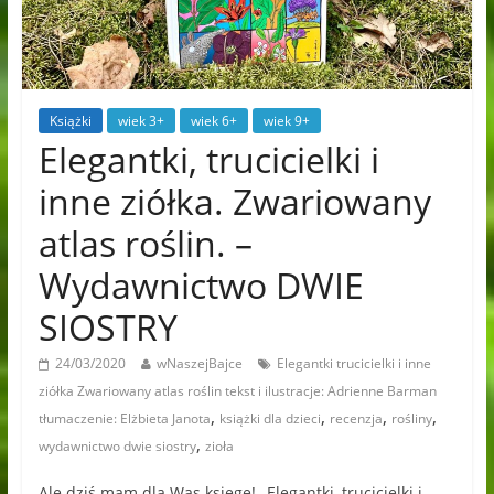
Książki
wiek 3+
wiek 6+
wiek 9+
Elegantki, trucicielki i
inne ziółka. Zwariowany
atlas roślin. –
Wydawnictwo DWIE
SIOSTRY
24/03/2020
wNaszejBajce
Elegantki trucicielki i inne
ziółka Zwariowany atlas roślin tekst i ilustracje: Adrienne Barman
,
,
,
,
tłumaczenie: Elżbieta Janota
książki dla dzieci
recenzja
rośliny
,
wydawnictwo dwie siostry
zioła
Ale dziś mam dla Was księgę! „Elegantki, trucicielki i