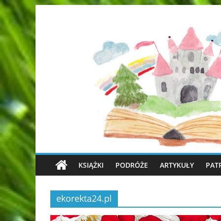
KSIĄŻKI
PODRÓŻE
ARTYKUŁY
PAT
ekorekta24.pl