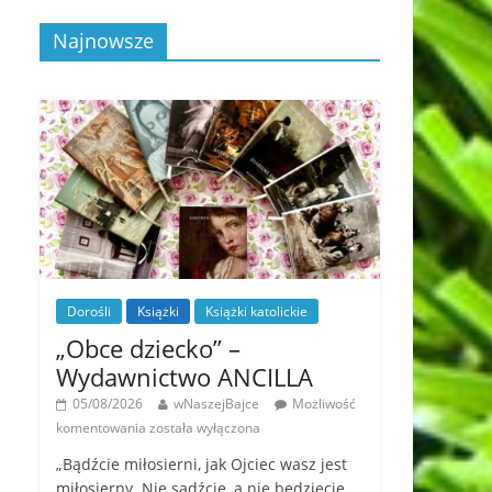
Najnowsze
Dorośli
Książki
Książki katolickie
„Obce dziecko” –
Wydawnictwo ANCILLA
05/08/2026
wNaszejBajce
Możliwość
komentowania
została wyłączona
„Bądźcie miłosierni, jak Ojciec wasz jest
miłosierny. Nie sądźcie, a nie będziecie