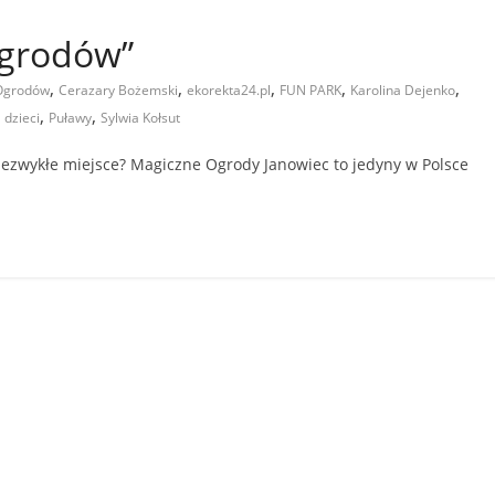
Ogrodów”
,
,
,
,
,
 Ogrodów
Cerazary Bożemski
ekorekta24.pl
FUN PARK
Karolina Dejenko
,
,
 dzieci
Puławy
Sylwia Kołsut
iezwykłe miejsce? Magiczne Ogrody Janowiec to jedyny w Polsce