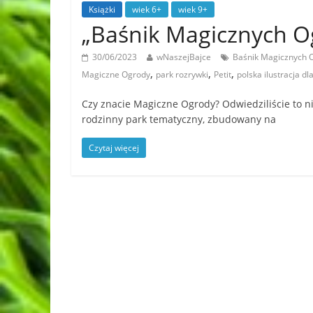
Książki
wiek 6+
wiek 9+
„Baśnik Magicznych 
30/06/2023
wNaszejBajce
Baśnik Magicznych
,
,
,
Magiczne Ogrody
park rozrywki
Petit
polska ilustracja dla
Czy znacie Magiczne Ogrody? Odwiedziliście to n
rodzinny park tematyczny, zbudowany na
Czytaj więcej