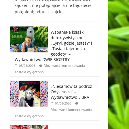
sądzeni; nie potępiajcie, a nie będziecie
potępieni; odpuszczajcie,
Wspaniałe książki
detektywistyczne!
„Cyryl, gdzie jesteś?” i
„Tosia i tajemnica
geodety” –
Wydawnictwo DWIE SIOSTRY
Możliwość komentowania
03/08/2026
została wyłączona
„Niesamowita podróż
Odyseusza” –
Wydawnictwo LIBRA
01/08/2026
Możliwość komentowania
została wyłączona