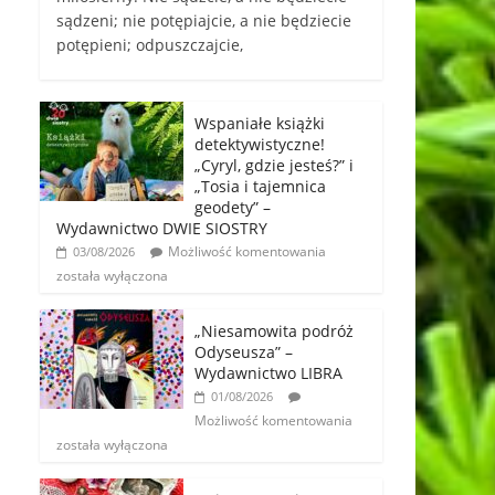
sądzeni; nie potępiajcie, a nie będziecie
potępieni; odpuszczajcie,
Wspaniałe książki
detektywistyczne!
„Cyryl, gdzie jesteś?” i
„Tosia i tajemnica
geodety” –
Wydawnictwo DWIE SIOSTRY
Możliwość komentowania
03/08/2026
została wyłączona
„Niesamowita podróż
Odyseusza” –
Wydawnictwo LIBRA
01/08/2026
Możliwość komentowania
została wyłączona