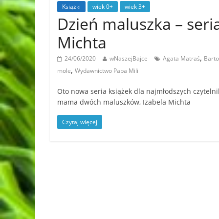
Książki
wiek 0+
wiek 3+
Dzień maluszka – seri
Michta
,
24/06/2020
wNaszejBajce
Agata Matraś
Barto
,
mole
Wydawnictwo Papa Mili
Oto nowa seria książek dla najmłodszych czytelnik
mama dwóch maluszków, Izabela Michta
Czytaj więcej