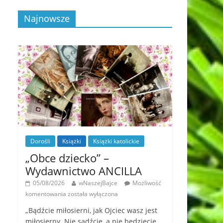
Najnowsze
Dorośli
Książki
Książki katolickie
„Obce dziecko” –
Wydawnictwo ANCILLA
05/08/2026
wNaszejBajce
Możliwość
komentowania
została wyłączona
„Bądźcie miłosierni, jak Ojciec wasz jest
miłosierny. Nie sądźcie, a nie będziecie