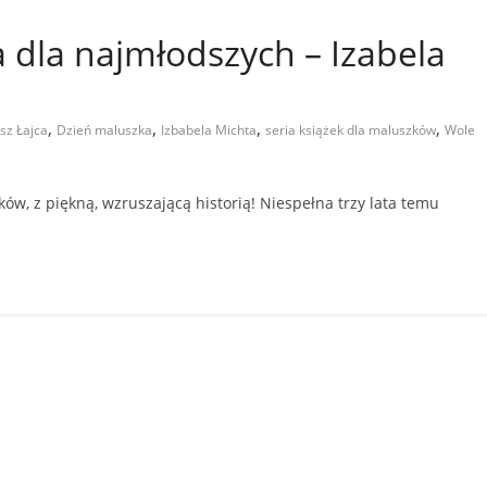
a dla najmłodszych – Izabela
,
,
,
,
sz Łajca
Dzień maluszka
Izbabela Michta
seria książek dla maluszków
Wole
ów, z piękną, wzruszającą historią! Niespełna trzy lata temu