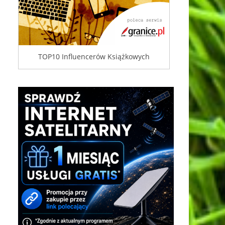
TOP10 Influencerów Książkowych