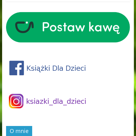
O mnie