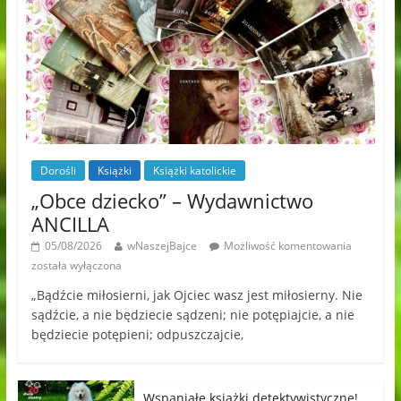
Dorośli
Książki
Książki katolickie
„Obce dziecko” – Wydawnictwo
ANCILLA
05/08/2026
wNaszejBajce
Możliwość komentowania
została wyłączona
„Bądźcie miłosierni, jak Ojciec wasz jest miłosierny. Nie
sądźcie, a nie będziecie sądzeni; nie potępiajcie, a nie
będziecie potępieni; odpuszczajcie,
Wspaniałe książki detektywistyczne!