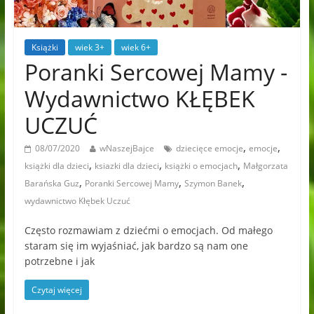
Książki
wiek 3+
wiek 6+
Poranki Sercowej Mamy -
Wydawnictwo KŁĘBEK
UCZUĆ
,
,
08/07/2020
wNaszejBajce
dziecięce emocje
emocje
,
,
,
książki dla dzieci
ksiazki dla dzieci
książki o emocjach
Małgorzata
,
,
,
Barańska Guz
Poranki Sercowej Mamy
Szymon Banek
wydawnictwo Kłębek Uczuć
Często rozmawiam z dziećmi o emocjach. Od małego
staram się im wyjaśniać, jak bardzo są nam one
potrzebne i jak
Czytaj więcej