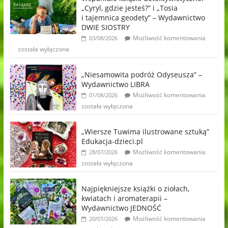
„Cyryl, gdzie jesteś?” i „Tosia
i tajemnica geodety” – Wydawnictwo
DWIE SIOSTRY
Możliwość komentowania
03/08/2026
została wyłączona
„Niesamowita podróż Odyseusza” –
Wydawnictwo LIBRA
Możliwość komentowania
01/08/2026
została wyłączona
„Wiersze Tuwima ilustrowane sztuką”
Edukacja-dzieci.pl
Możliwość komentowania
28/07/2026
została wyłączona
Najpiękniejsze książki o ziołach,
kwiatach i aromaterapii –
Wydawnictwo JEDNOŚĆ
Możliwość komentowania
20/07/2026