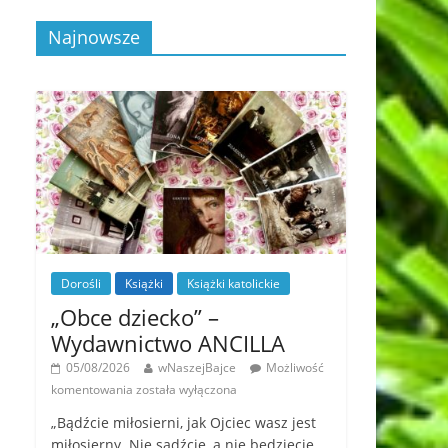
Najnowsze
Dorośli
Książki
Książki katolickie
„Obce dziecko” –
Wydawnictwo ANCILLA
05/08/2026
wNaszejBajce
Możliwość
komentowania
została wyłączona
„Bądźcie miłosierni, jak Ojciec wasz jest
miłosierny. Nie sądźcie, a nie będziecie