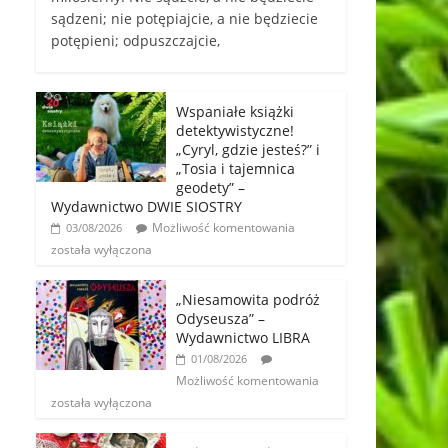
sądzeni; nie potępiajcie, a nie będziecie
potępieni; odpuszczajcie,
Wspaniałe książki
detektywistyczne!
„Cyryl, gdzie jesteś?” i
„Tosia i tajemnica
geodety” –
Wydawnictwo DWIE SIOSTRY
Możliwość komentowania
03/08/2026
została wyłączona
„Niesamowita podróż
Odyseusza” –
Wydawnictwo LIBRA
01/08/2026
Możliwość komentowania
została wyłączona