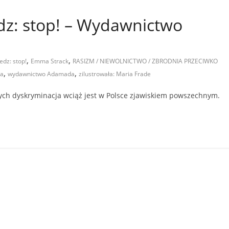
dz: stop! – Wydawnictwo
,
,
edz: stop!
Emma Strack
RASIZM / NIEWOLNICTWO / ZBRODNIA PRZECIWKO
,
,
a
wydawnictwo Adamada
zilustrowała: Maria Frade
nych dyskryminacja wciąż jest w Polsce zjawiskiem powszechnym.