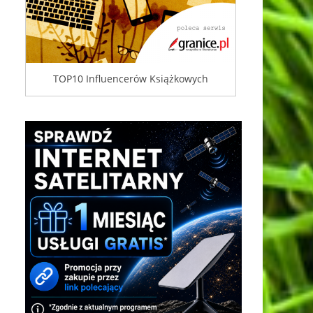
TOP10 Influencerów Książkowych