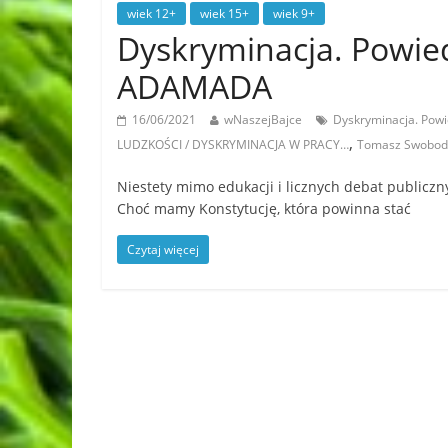
wiek 12+
wiek 15+
wiek 9+
Dyskryminacja. Powie
ADAMADA
16/06/2021
wNaszejBajce
Dyskryminacja. Powi
,
LUDZKOŚCI / DYSKRYMINACJA W PRACY…
Tomasz Swobod
Niestety mimo edukacji i licznych debat publicz
Choć mamy Konstytucję, która powinna stać
Czytaj więcej