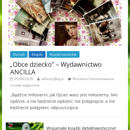
Dorośli
Książki
Książki katolickie
„Obce dziecko” – Wydawnictwo
ANCILLA
05/08/2026
wNaszejBajce
Możliwość komentowania
została wyłączona
„Bądźcie miłosierni, jak Ojciec wasz jest miłosierny. Nie
sądźcie, a nie będziecie sądzeni; nie potępiajcie, a nie
będziecie potępieni; odpuszczajcie,
Wspaniałe książki detektywistyczne!