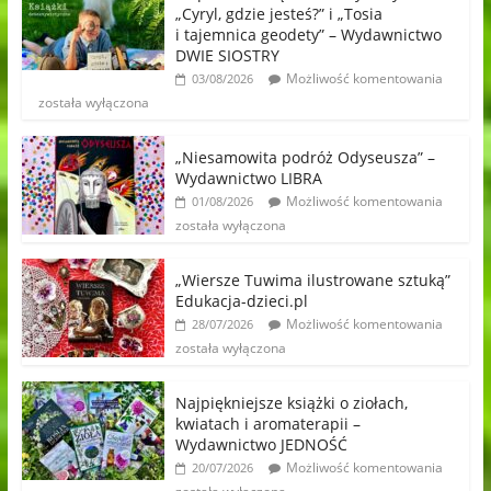
„Cyryl, gdzie jesteś?” i „Tosia
i tajemnica geodety” – Wydawnictwo
DWIE SIOSTRY
Możliwość komentowania
03/08/2026
została wyłączona
„Niesamowita podróż Odyseusza” –
Wydawnictwo LIBRA
Możliwość komentowania
01/08/2026
została wyłączona
„Wiersze Tuwima ilustrowane sztuką”
Edukacja-dzieci.pl
Możliwość komentowania
28/07/2026
została wyłączona
Najpiękniejsze książki o ziołach,
kwiatach i aromaterapii –
Wydawnictwo JEDNOŚĆ
Możliwość komentowania
20/07/2026