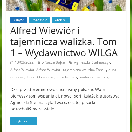
Książki
Pozostałe
wiek 6+
Alfred Wiewiór i
tajemnicza walizka. Tom
1 – Wydawnictwo WILGA
,
13/03/2022
wNaszejBajce
Agnieszka Stelmaszyk
,
Alfred Wiewiór. Alfred Wiewiór i tajemnicza walizka. Tom 1
duża
,
,
,
czcionka
Hubert Grajczak
seria książek
wydawnictwo wilga
Dziś przedpremierowo chcieliśmy pokazać Wam
pierwszy tom wspaniałej, nowej serii książek, autorstwa
Agnieszki Stelmaszyk. Twórczość tej pisarki
pokochaliśmy za wiele
Czytaj więcej